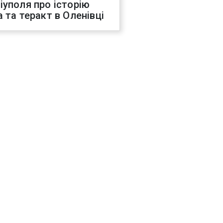
іуполя про історію
а та теракт в Оленівці