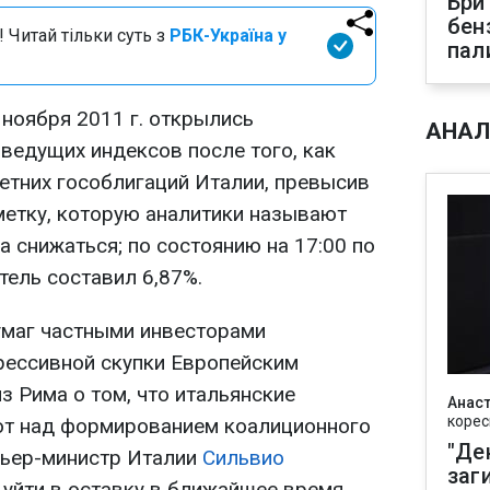
Бри
бен
 Читай тільки суть з
РБК-Україна у
пал
ноября 2011 г. открылись
АНАЛ
едущих индексов после того, как
етних гособлигаций Италии, превысив
метку, которую аналитики называют
ла снижаться; по состоянию на 17:00 по
тель составил 6,87%.
умаг частными инвесторами
рессивной скупки Европейским
з Рима о том, что итальянские
Анаст
корес
ют над формированием коалиционного
"Де
мьер-министр Италии
Сильвио
заг
уйти в оставку в ближайшее время,