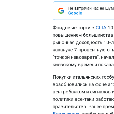
Не витрачай час на шум!
Google
Фондовые торги в
США
10 
повышением большинства в
рыночная доходность 10-л
накануне 7-процентную от
"точкой невозврата", нача
киевскому времени показа
Покупки итальянских госб
возобновились на фоне аг
центробанком и сигналов и
политики все-таки работа
правительства. Ранее пре
Берлускони
, пообещавший 