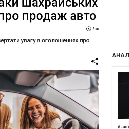
наки шахрайських
про продаж авто
3 хв
ертати увагу в оголошеннях про
АНАЛ
Анаст