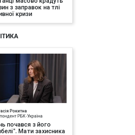
танці масово крадуть
зин з заправок на тлі
ивної кризи
ІТИКА
асія Рокитна
пондент РБК-Україна
нь почався з його
ибелі". Мати захисника