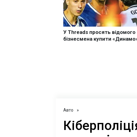
Авто
»
Кіберполіці