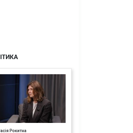
ІТИКА
асія Рокитна