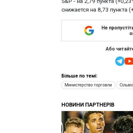
S&P - на 2,79 пункта (+0,2
снижается на 8,73 пункта (
Не пропустіт
о
Або читайте
Більше по темі:
Министерство торговли
Сільві