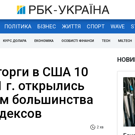
ПОЛІТИКА
БІЗНЕС
ЖИТТЯ
СПОРТ
WAVE
S
КУРС ДОЛАРА
ЕКОНОМІКА
ОСОБИСТІ ФІНАНСИ
TECH
MILTECH
НОВИ
орги в США 10
 г. открылись
м большинства
дексов
2 хв