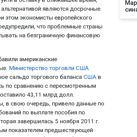
Мар
й альтернативой являются досрочные
син
и этом экономисты европейского
редупредили, что проблемные страны
тывать на безграничную финансовую
бавили американские
ые.
Министерство торговли
США
ное сальдо торгового баланса
США
в
ось по сравнению с пересмотренным
 составило 43,11 млрд долл.
ы, в свою очередь, привело данные по
бований по выплате пособия по
торая завершилась 5 ноября 2011 г.
ным показателем предшествующей