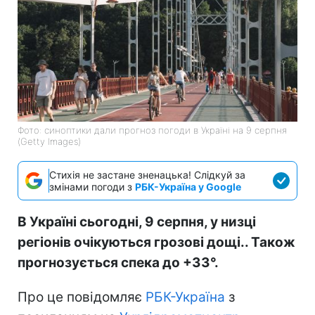
Фото: синоптики дали прогноз погоди в Україні на 9 серпня
(Getty Images)
Стихія не застане зненацька! Слідкуй за
змінами погоди з
РБК-Україна у Google
В Україні сьогодні, 9 серпня, у низці
регіонів очікуються грозові дощі.. Також
прогнозується спека до +33°.
Про це повідомляє
РБК-Україна
з