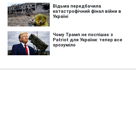
Головна
»
Життя
»
Суспільство
Студентам можуть скасувати
пенсію по втраті годувальника:
які є 4 причини
06:30 09.08.2026 Нд
2 хв
Що насправді може позбавити студента