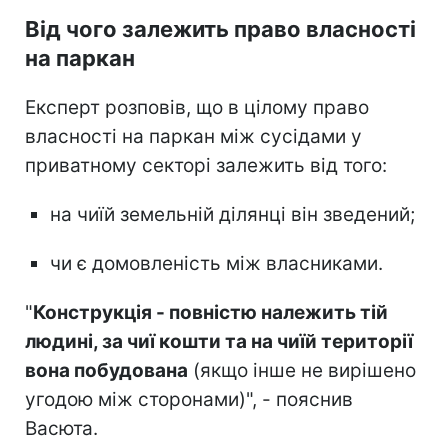
Від чого залежить право власності
на паркан
Експерт розповів, що в цілому право
власності на паркан між сусідами у
приватному секторі залежить від того:
на чиїй земельній ділянці він зведений;
чи є домовленість між власниками.
"
Конструкція - повністю належить тій
людині, за чиї кошти та на чиїй території
вона побудована
(якщо інше не вирішено
угодою між сторонами)", - пояснив
Васюта.