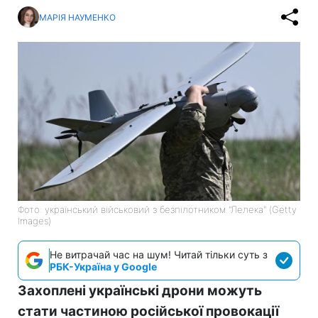
МАРІЯ НАУМЕНКО
Фото: український військовий з безпілотником "Лелека" (Getty
Images)
Не витрачай час на шум! Читай тільки суть з
РБК-Україна у Google
Захоплені українські дрони можуть
стати частиною російської провокації