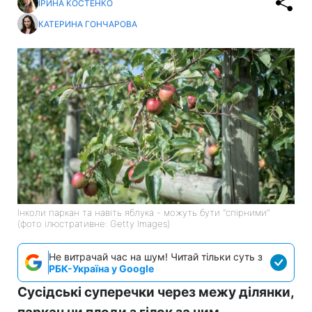
ІРИНА КОСТЕНКО
КАТЕРИНА ГОНЧАРОВА
Інколи паркан та навіть яблука - можуть бути "спірними"
(фото ілюстративне: Getty Images)
Не витрачай час на шум! Читай тільки суть з
РБК-Україна у Google
Сусідські суперечки через межу ділянки,