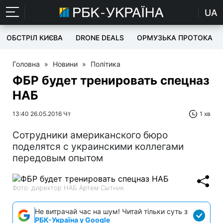
UA
ОБСТРІЛ КИЄВА
DRONE DEALS
ОРМУЗЬКА ПРОТОКА
Головна
»
Новини
»
Політика
ФБР будет тренировать спецназ
НАБ
13:40 26.05.2016 Чт
1 хв
Сотрудники американского бюро
поделятся с украинскими коллегами
передовым опытом
Фото: директор НАБ Артем Сытник
Не витрачай час на шум! Читай тільки суть з
РБК-Україна у Google