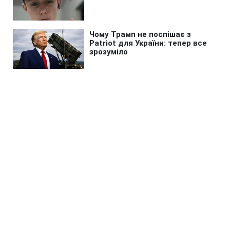
Головна
»
Новини
»
У світі
Трамп готувався оголосити
перемогу над Іраном навіть без
ядерної угоди, - WSJ
18:36 09.08.2026 Нд
3 хв
Ультиматум Тегерана просто зірвав усі
плани