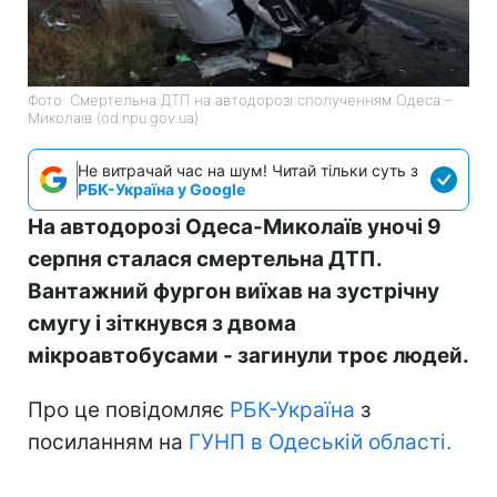
Фото: Смертельна ДТП на автодорозі сполученням Одеса –
Миколаїв (od.npu.gov.ua)
Не витрачай час на шум! Читай тільки суть з
РБК-Україна у Google
На автодорозі Одеса-Миколаїв уночі 9
серпня сталася смертельна ДТП.
Вантажний фургон виїхав на зустрічну
смугу і зіткнувся з двома
мікроавтобусами - загинули троє людей.
Про це повідомляє
РБК-Україна
з
посиланням на
ГУНП в Одеській області.