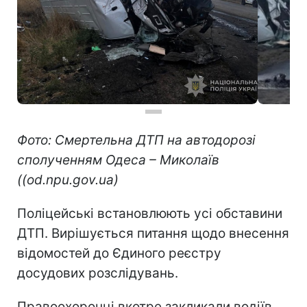
Фото: Смертельна ДТП на автодорозі
сполученням Одеса – Миколаїв
((od.npu.gov.ua)
Поліцейські встановлюють усі обставини
ДТП. Вирішується питання щодо внесення
відомостей до Єдиного реєстру
досудових розслідувань.
Правоохоронці вкотре закликали водіїв