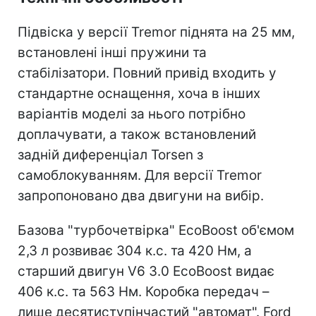
Підвіска у версії Tremor піднята на 25 мм,
встановлені інші пружини та
стабілізатори. Повний привід входить у
стандартне оснащення, хоча в інших
варіантів моделі за нього потрібно
доплачувати, а також встановлений
задній диференціал Torsen з
самоблокуванням. Для версії Tremor
запропоновано два двигуни на вибір.
Базова "турбочетвірка" EcoBoost об'ємом
2,3 л розвиває 304 к.с. та 420 Нм, а
старший двигун V6 3.0 EcoBoost видає
406 к.с. та 563 Нм. Коробка передач –
лише десятиступінчастий "автомат". Ford