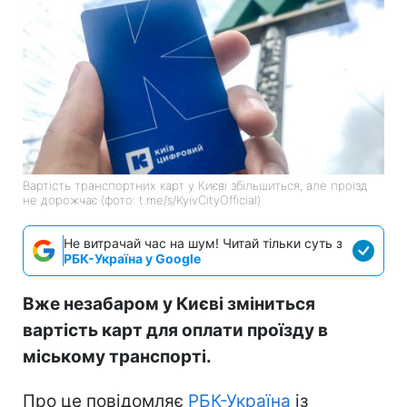
Вартість транспортних карт у Києві збільшиться, але проїзд
не дорожчає (фото: t.me/s/KyivCityOfficial)
Не витрачай час на шум! Читай тільки суть з
РБК-Україна у Google
Вже незабаром у Києві зміниться
вартість карт для оплати проїзду в
міському транспорті.
Про це повідомляє
РБК-Україна
із