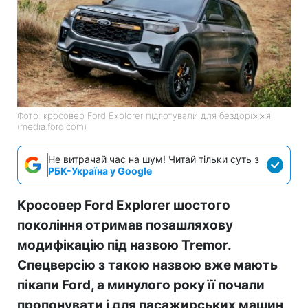
Фото: кросовер Ford Explorer підготували для бездоріжжя
(media.ford.com)
Не витрачай час на шум! Читай тільки суть з
РБК-Україна у Google
Кросовер Ford Explorer шостого
покоління отримав позашляхову
модифікацію під назвою Tremor.
Спецверсію з такою назвою вже мають
пікапи Ford, а минулого року її почали
пропонувати і для пасажирських машин