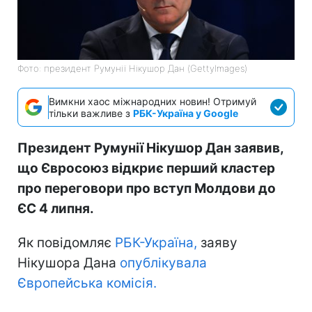
Фото: президент Румунії Нікушор Дан (GettyImages)
Вимкни хаос міжнародних новин! Отримуй
тільки важливе з
РБК-Україна у Google
Президент Румунії Нікушор Дан заявив,
що Євросоюз відкриє перший кластер
про переговори про вступ Молдови до
ЄС 4 липня.
Як повідомляє
РБК-Україна,
заяву
Нікушора Дана
опублікувала
Європейська комісія.