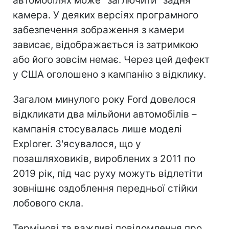
автомобілях може "заглючити" задня
камера. У деяких версіях програмного
забезпечення зображення з камери
зависає, відображається із затримкою
або його зовсім немає. Через цей дефект
у США оголошено з кампанію з відклику.
Загалом минулого року Ford довелося
відкликати два мільйони автомобілів –
кампанія стосувалась лише моделі
Explorer. З'ясувалося, що у
позашляховиків, вироблених з 2011 по
2019 рік, під час руху можуть відлетіти
зовнішнє оздоблення передньої стійки
лобового скла.
Термінові та важливі повідомлення про