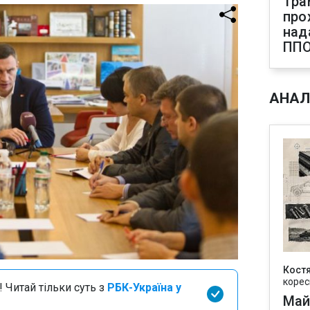
Тра
про
над
ПП
АНАЛ
Кост
корес
 Читай тільки суть з
РБК-Україна у
Май