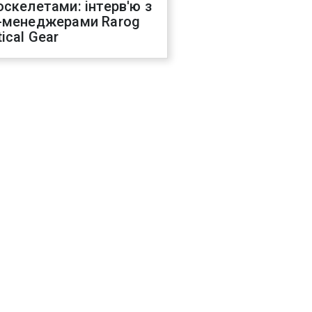
оскелетами: інтерв'ю з
-менеджерами Rarog
ical Gear