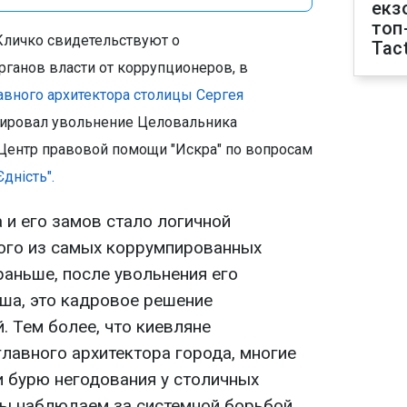
екз
топ
Кличко свидетельствуют о
Tact
ганов власти от коррупционеров, в
авного архитектора столицы Сергея
тировал увольнение Целовальника
"Центр правовой помощи "Искра" по вопросам
Єдність".
 и его замов стало логичной
ного из самых коррумпированных
раньше, после увольнения его
ша, это кадровое решение
. Тем более, что киевляне
главного архитектора города, многие
 бурю негодования у столичных
мы наблюдаем за системной борьбой