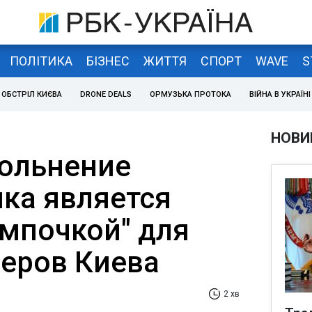
ПОЛІТИКА
БІЗНЕС
ЖИТТЯ
СПОРТ
WAVE
S
ОБСТРІЛ КИЄВА
DRONE DEALS
ОРМУЗЬКА ПРОТОКА
ВІЙНА В УКРАЇНІ
НОВИ
вольнение
ка является
ампочкой" для
еров Киева
2 хв