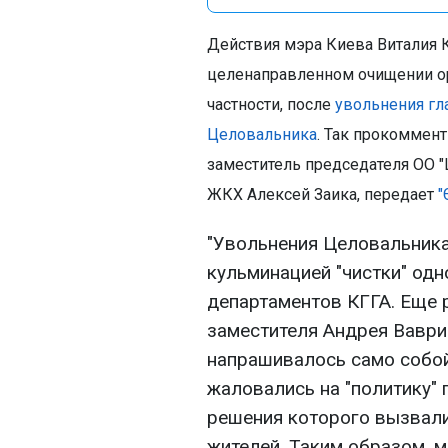
Действия мэра Киева Виталия 
целенаправленном очищении ор
частности, после
увольнения гл
Целовальника
. Так прокоммен
заместитель председателя ОО 
ЖКХ Алексей Заика, передает
"
"Увольнения Целовальника
кульминацией "чистки" од
департаментов КГГА. Еще 
заместителя Андрея Ваври
напрашивалось само собой
жаловались на "политику" 
решения которого вызвали
жителей. Таким образом, 