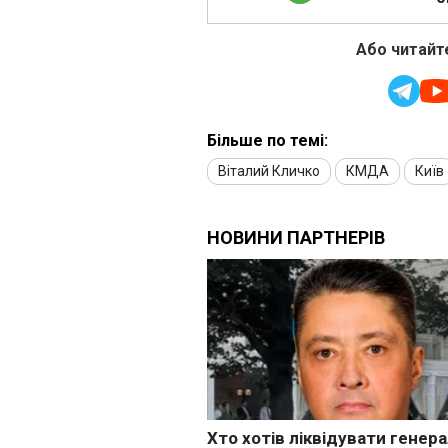
Або читайте
Більше по темі:
Віталий Кличко
КМДА
Київ