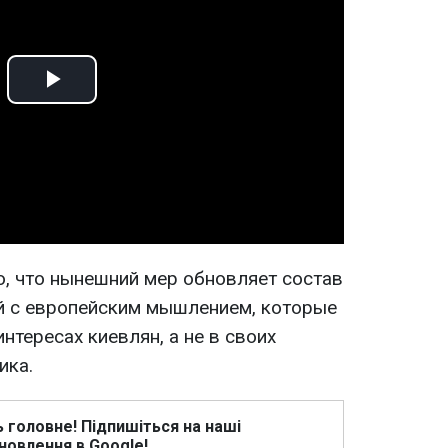
Play
Video
о, что нынешний мер обновляет состав
й с европейским мышлением, которые
интересах киевлян, а не в своих
ика.
ь головне! Підпишіться на наші
новлення в Google!