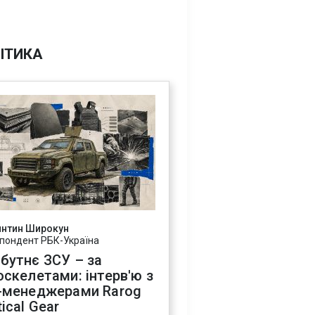
ІТИКА
янтин Широкун
пондент РБК-Україна
бутнє ЗСУ – за
оскелетами: інтерв'ю з
-менеджерами Rarog
ical Gear