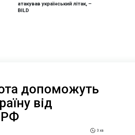
лота допоможуть
раїну від
 РФ
3 хв