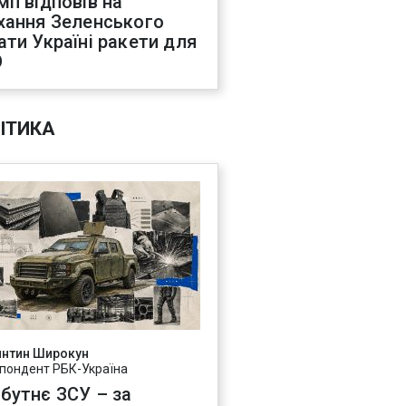
мп відповів на
хання Зеленського
ати Україні ракети для
О
ІТИКА
янтин Широкун
пондент РБК-Україна
бутнє ЗСУ – за