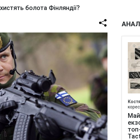
ахистять болота Фінляндії?
АНАЛ
Кост
корес
Май
екз
топ
Tact