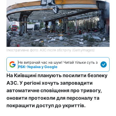
Ілюстративне фото: АЗС після обстрілу (GettyImages)
Не витрачай час на шум! Читай тільки суть з
РБК-Україна у Google
На Київщині планують посилити безпеку
АЗС. У регіоні хочуть запровадити
автоматичне сповіщення про тривогу,
оновити протоколи для персоналу та
покращити доступ до укриттів.