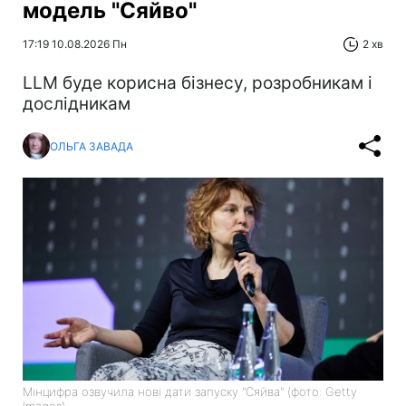
модель "Сяйво"
17:19 10.08.2026 Пн
2 хв
LLM буде корисна бізнесу, розробникам і
дослідникам
ОЛЬГА ЗАВАДА
Мінцифра озвучила нові дати запуску "Сяйва" (фото: Getty
Images)