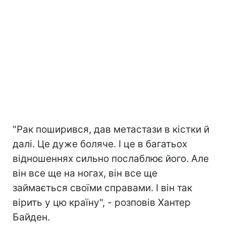
"Рак поширився, дав метастази в кістки й
далі. Це дуже боляче. І це в багатьох
відношеннях сильно послаблює його. Але
він все ще на ногах, він все ще
займається своїми справами. І він так
вірить у цю країну", - розповів Хантер
Байден.