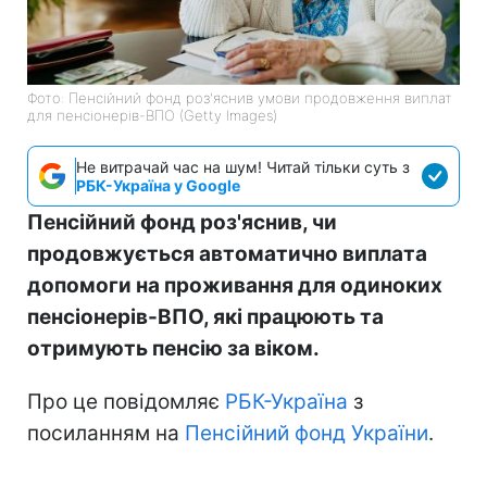
Фото: Пенсійний фонд роз'яснив умови продовження виплат
для пенсіонерів-ВПО (Getty Images)
Не витрачай час на шум! Читай тільки суть з
РБК-Україна у Google
Пенсійний фонд роз'яснив, чи
продовжується автоматично виплата
допомоги на проживання для одиноких
пенсіонерів-ВПО, які працюють та
отримують пенсію за віком.
Про це повідомляє
РБК-Україна
з
посиланням на
Пенсійний фонд України
.