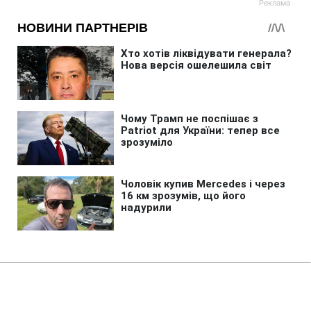
Головна
»
Життя
»
Суспільство