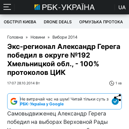
UA
ОБСТРІЛ КИЄВА
DRONE DEALS
ОРМУЗЬКА ПРОТОКА
Головна
»
Новини
»
Вибори 2014
Экс-регионал Александр Герега
победил в округе №192
Хмельницкой обл., - 100%
протоколов ЦИК
17:07 28.10.2014 Вт
1 хв
Не витрачай час на шум! Читай тільки суть з
РБК-Україна у Google
Самовыдвиженец Александр Герега
победил на выборах Верховной Рады