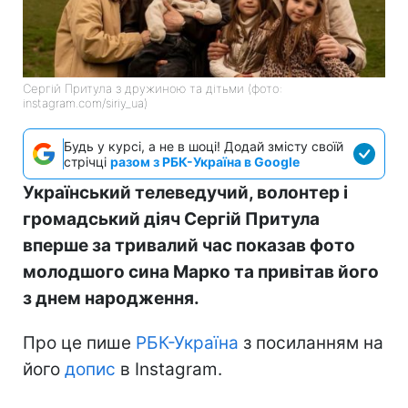
Сергій Притула з дружиною та дітьми (фото:
instagram.com/siriy_ua)
Будь у курсі, а не в шоці! Додай змісту своїй
стрічці
разом з РБК-Україна в Google
Український телеведучий, волонтер і
громадський діяч Сергій Притула
вперше за тривалий час показав фото
молодшого сина Марко та привітав його
з днем народження.
Про це пише
РБК-Україна
з посиланням на
його
допис
в Instagram.