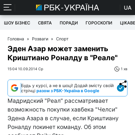
UA
ШОУ БІЗНЕС
СВЯТА
ПОРАДИ
ГОРОСКОПИ
ЦІКАВ
Головна
»
Розваги
»
Спорт
Эден Азар может заменить
Криштиано Роналду в "Реале"
15:04 10.09.2014 Ср
1 хв
Будь у курсі, а не в шоці! Додай змісту своїй
стрічці
разом з РБК-Україна в Google
Мадридский "Реал" рассматривает
возможность покупки хавбека "Челси"
Эдена Азара в случае, если Криштиану
Роналду покинет команду. Об этом