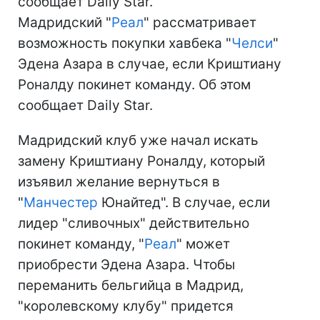
сообщает Daily Star.
Мадридский "
Реал
" рассматривает
возможность покупки хавбека "
Челси
"
Эдена Азара в случае, если Криштиану
Роналду покинет команду. Об этом
сообщает Daily Star.
Мадридский клуб уже начал искать
замену Криштиану Роналду, который
изъявил желание вернуться в
"
Манчестер
Юнайтед". В случае, если
лидер "сливочных" действительно
покинет команду, "
Реал
" может
приобрести Эдена Азара. Чтобы
переманить бельгийца в Мадрид,
"королевскому клубу" придется