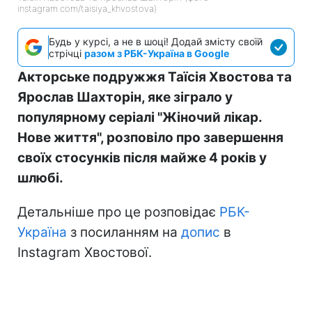
instagram.com/taisiya_khvostova)
Будь у курсі, а не в шоці! Додай змісту своїй
стрічці
разом з РБК-Україна в Google
Акторське подружжя Таїсія Хвостова та
Ярослав Шахторін, яке зіграло у
популярному серіалі "Жіночий лікар.
Нове життя", розповіло про завершення
своїх стосунків після майже 4 років у
шлюбі.
Детальніше про це розповідає
РБК-
Україна
з посиланням на
допис
в
Instagram Хвостової.