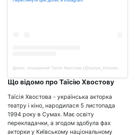
Допис, поширений Таїсія Хвостова (@taisiya_khvostova)
Що відомо про Таїсію Хвостову
Таїсія Хвостова - українська акторка
театру і кіно, народилася 5 листопада
1994 року в Сумах. Має освіту
перекладачки, а згодом здобула фах
акторки у Київському національному