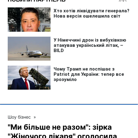
Шоу бізнес
»
"Ми більше не разом": зірка
"Жіночого лікаря" оголосила