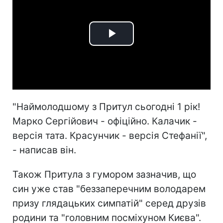
Play
Video
"Наймолодшому з Притул сьогодні 1 рік!
Марко Сергійович - офіційно. Калачик -
версія тата. Красунчик - версія Стефанії",
- написав він.
Також Притула з гумором зазначив, що
син уже став "беззаперечним володарем
призу глядацьких симпатій" серед друзів
родини та "головним посміхуном Києва".