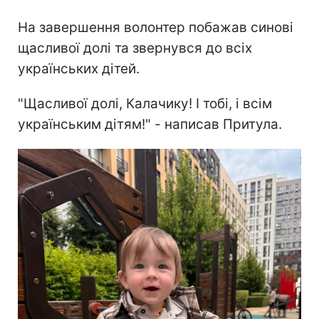
На завершення волонтер побажав синові
щасливої долі та звернувся до всіх
українських дітей.
"Щасливої долі, Калачику! І тобі, і всім
українським дітям!" - написав Притула.