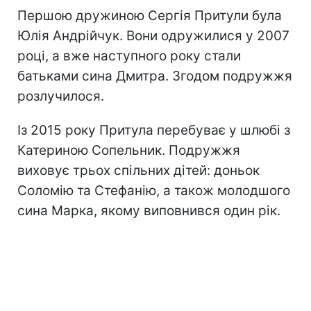
Першою дружиною Сергія Притули була
Юлія Андрійчук. Вони одружилися у 2007
році, а вже наступного року стали
батьками сина Дмитра. Згодом подружжя
розлучилося.
Із 2015 року Притула перебуває у шлюбі з
Катериною Сопельник. Подружжя
виховує трьох спільних дітей: доньок
Соломію та Стефанію, а також молодшого
сина Марка, якому виповнився один рік.