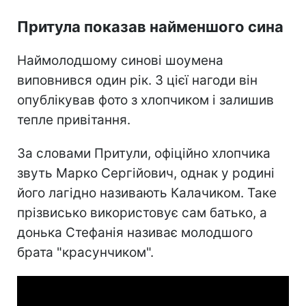
Притула показав найменшого сина
Наймолодшому синові шоумена
виповнився один рік. З цієї нагоди він
опублікував фото з хлопчиком і залишив
тепле привітання.
За словами Притули, офіційно хлопчика
звуть Марко Сергійович, однак у родині
його лагідно називають Калачиком. Таке
прізвисько використовує сам батько, а
донька Стефанія називає молодшого
брата "красунчиком".