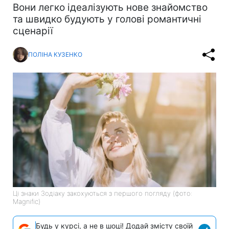
Вони легко ідеалізують нове знайомство
та швидко будують у голові романтичні
сценарії
ПОЛІНА КУЗЕНКО
Ці знаки Зодіаку закохуються з першого погляду (фото:
Magnific)
Будь у курсі, а не в шоці! Додай змісту своїй