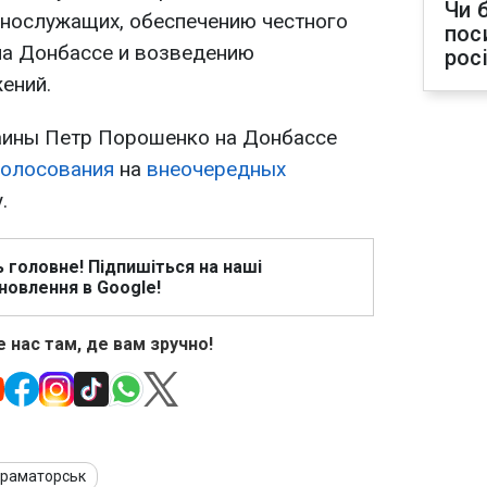
Чи 
ннослужащих, обеспечению честного
пос
на Донбассе и возведению
рос
ений.
аины Петр Порошенко на Донбассе
голосования
на
внеочередных
.
ь головне! Підпишіться на наші
новлення в Google!
 нас там, де вам зручно!
раматорськ