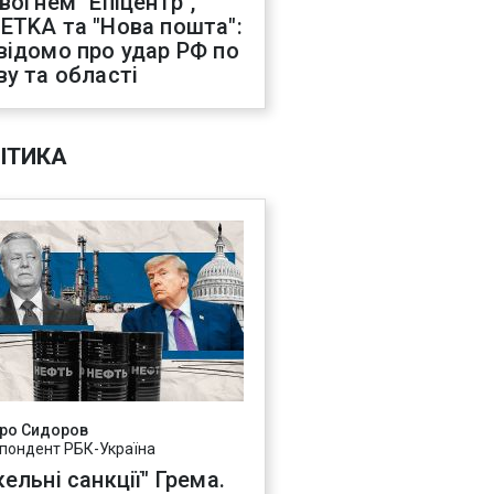
 вогнем "Епіцентр",
ETKA та "Нова пошта":
відомо про удар РФ по
ву та області
ІТИКА
ро Сидоров
пондент РБК-Україна
ельні санкції" Грема.