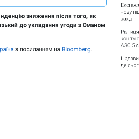
Експос
нову пі
енденцію зниження після того, як
захід
лизький до укладання угоди з Оманом
Різниця
коштуют
АЗС 5 
раїна
з посиланням на
Bloomberg
.
Надзвич
де сьог