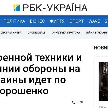
ПОЛІТИКА
БІЗНЕС
ЖИТТЯ
СПОРТ
WAVE
S
ОБСТРІЛ КИЄВА
DRONE DEALS
ОРМУЗЬКА ПРОТОКА
ВІЙНА В УКРАЇНІ
НОВИ
оенной техники и
инии обороны на
раины идет по
 Порошенко
1 хв