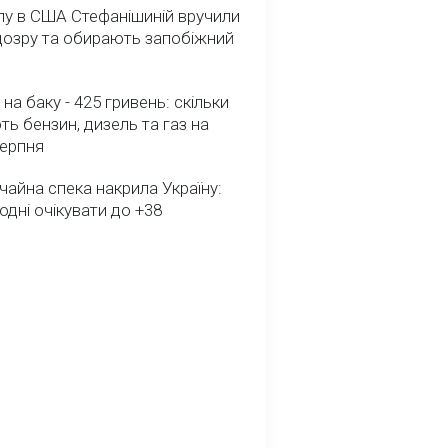
лу в США Стефанішиній вручили
дозру та обирають запобіжний
 на баку - 425 гривень: скільки
ь бензин, дизель та газ на
серпня
айна спека накрила Україну:
одні очікувати до +38