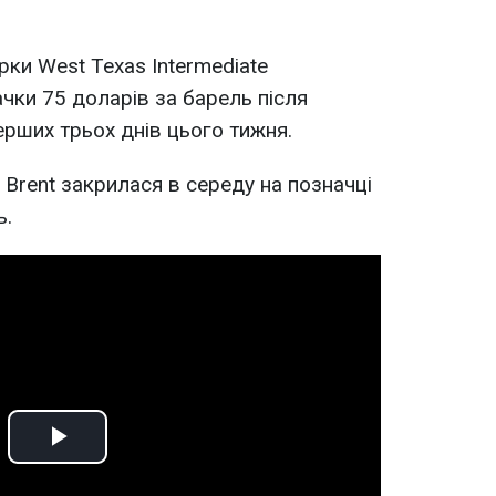
рки West Texas Intermediate
чки 75 доларів за барель після
ерших трьох днів цього тижня.
 Brent закрилася в середу на позначці
ь.
Play