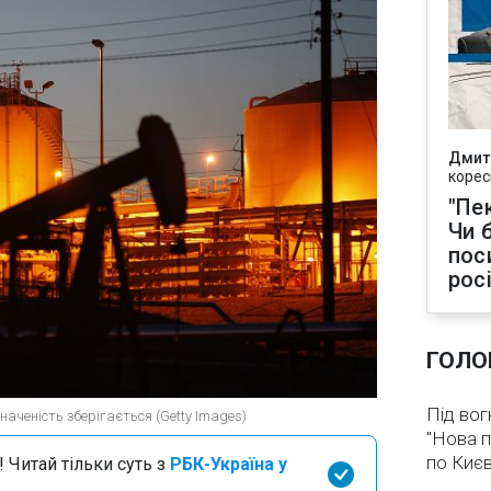
Дмит
корес
"Пек
Чи 
пос
рос
ГОЛО
Під вог
наченість зберігається (Getty Images)
"Нова п
по Києв
 Читай тільки суть з
РБК-Україна у