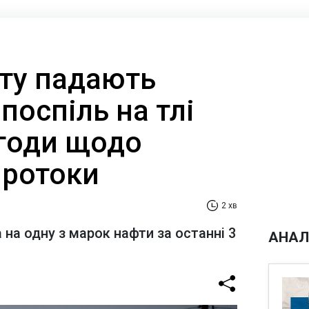
фту падають
 поспіль на тлі
годи щодо
протоки
2 хв
 на одну з марок нафти за останні 3
АНАЛ