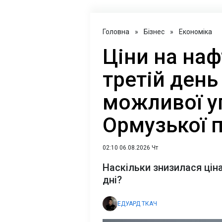
Головна
»
Бізнес
»
Економіка
Ціни на на
третій день
можливої у
Ормузької 
02:10 06.08.2026 Чт
Наскільки знизилася ціна
дні?
ЕДУАРД ТКАЧ