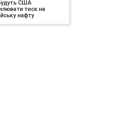
будуть США
илювати тиск на
ійську нафту