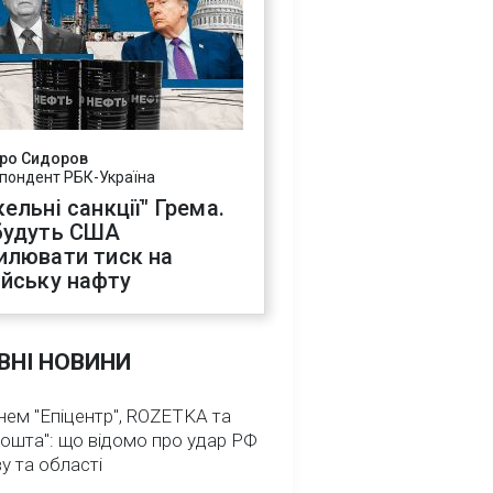
ро Сидоров
пондент РБК-Україна
ельні санкції" Грема.
будуть США
илювати тиск на
ійську нафту
ВНІ НОВИНИ
нем "Епіцентр", ROZETKA та
ошта": що відомо про удар РФ
у та області