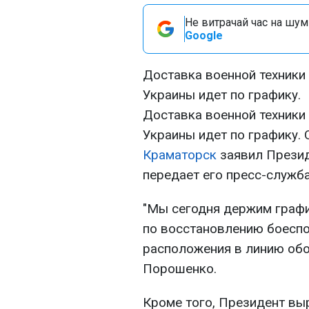
Не витрачай час на шум!
Google
Доставка военной техники
Украины идет по графику.
Доставка военной техники
Украины идет по графику.
Краматорск
заявил Презид
передает его пресс-служба
"Мы сегодня держим график
по восстановлению боеспо
расположения в линию обо
Порошенко.
Кроме того, Президент в