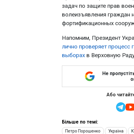
задач по защите прав вое
волеизъявления граждан 
фортификационных сооруж
Напомним, Президент Укр
лично проверяет процесс 
выборах
в Верховную Раду
Не пропустіт
о
Або читайте
Більше по темі:
Петро Порошенко
Україна
К