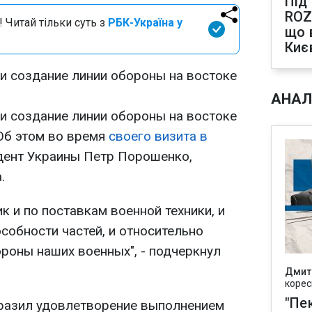
Під
ROZ
 Читай тільки суть з
РБК-Україна у
що 
Киє
 и создание линии обороны на востоке
АНАЛ
 и создание линии обороны на востоке
 Об этом во время
своего визита в
ент Украины Петр Порошенко,
.
 и по поставкам военной техники, и
собности частей, и относительно
роны наших военных", - подчеркнул
Дмит
корес
"Пек
ыразил удовлетворение выполнением