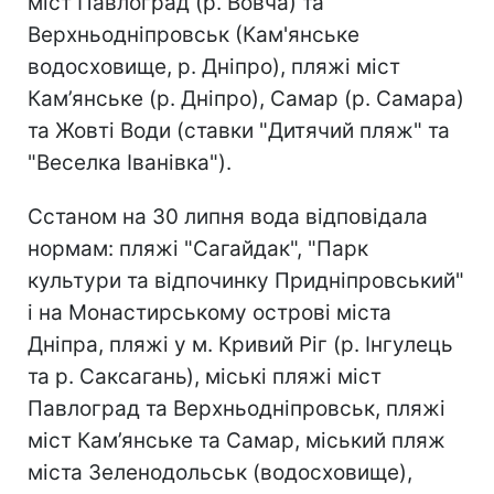
міст Павлоград (р. Вовча) та
Верхньодніпровськ (Кам'янське
водосховище, р. Дніпро), пляжі міст
Кам’янське (р. Дніпро), Самар (р. Самара)
та Жовті Води (ставки "Дитячий пляж" та
"Веселка Іванівка").
Сстаном на 30 липня вода відповідала
нормам: пляжі "Сагайдак", "Парк
культури та відпочинку Придніпровський"
і на Монастирському острові міста
Дніпра, пляжі у м. Кривий Ріг (р. Інгулець
та р. Саксагань), міські пляжі міст
Павлоград та Верхньодніпровськ, пляжі
міст Кам’янське та Самар, міський пляж
міста Зеленодольськ (водосховище),