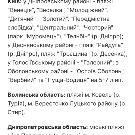
Київ:
у Дніпровському районі - пляжі
"Венеція", "Веселка", "Молодіжний",
"Дитячий" і "Золотий", "Передмістна
слобідка", "Центральний", "Чорторий"
(парк "Муромець"), "Тельбін" (р. Дніпро);
у Деснянському районі - пляж "Райдуга"
(р. Дніпро), пляж "Троєщина" (р. Десенка);
у Голосіївському районі - "Галерний"; в
Оболонському районі - "Острів Оболонь",
"Вербний" та "Пуща-Водиця" на 5-7 лінії.
Волинська область:
пляжі м. Ковель (р.
Турія), м. Берестечко Луцького району (р.
Стир).
Дніпропетровська область:
міські пляжі