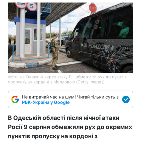
Фото: на Одещині через атаку РФ обмежили рух до пунктів
пропуску на кордоні з Молдовою (Getty Images)
Не витрачай час на шум! Читай тільки суть з
РБК-Україна у Google
В Одеській області після нічної атаки
Росії 9 серпня обмежили рух до окремих
пунктів пропуску на кордоні з