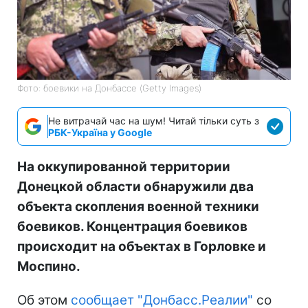
Фото: боевики на Донбассе (Getty Images)
Не витрачай час на шум! Читай тільки суть з
РБК-Україна у Google
На оккупированной территории
Донецкой области обнаружили два
объекта скопления военной техники
боевиков. Концентрация боевиков
происходит на объектах в Горловке и
Моспино.
Об этом
сообщает "Донбасс.Реалии"
со