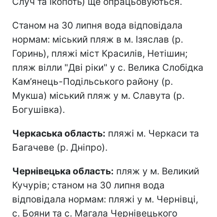
Случ та Ікопоть) ще опрацьовуються.
Станом на 30 липня вода відповідала
нормам: міський пляж в м. Ізяслав (р.
Горинь), пляжі міст Красилів, Нетішин;
пляж вілли "Дві ріки" у с. Велика Слобідка
Кам’янець-Подільського району (р.
Мукша) міський пляж у м. Славута (р.
Богушівка).
Черкаська область:
пляжі м. Черкаси та
Багачеве (р. Дніпро).
Чернівецька область:
пляж у м. Великий
Кучурів; станом на 30 липня вода
відповідала нормам: пляжі у м. Чернівці,
с. Бояни та с. Магала Чернівецького