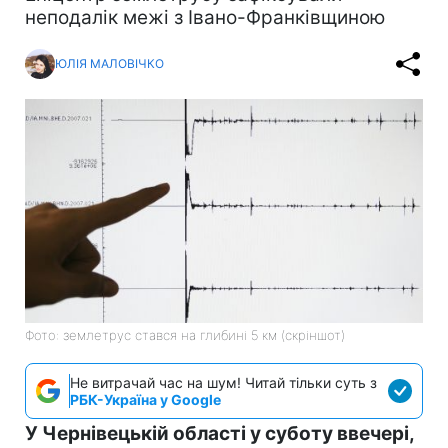
неподалік межі з Івано-Франківщиною
ЮЛІЯ МАЛОВІЧКО
Фото: землетрус стався на глибині 5 км (скріншот)
Не витрачай час на шум! Читай тільки суть з
РБК-Україна у Google
У Чернівецькій області у суботу ввечері,