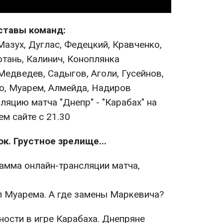
ставы команд:
Мазух, Дуглас, Федецкий, Кравченко,
отань, Калинич, Коноплянка
Медведев, Садыгов, Аголи, Гусейнов,
о, Муарем, Алмейда, Надиров
ляцию матча "Днепр" - "Карабах" на
м сайте с 21.30
к. Грустное зрелище...
л Муарема. А где замены Маркевича?
ности в игре Карабаха. Днепряне