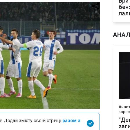
Бри
бен
пал
АНАЛ
Анаст
корес
"Де
і! Додай змісту своїй стрічці
разом з
заг