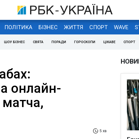
ПОЛІТИКА
БІЗНЕС
ЖИТТЯ
СПОРТ
WAVE
S
ШОУ БІЗНЕС
СВЯТА
ПОРАДИ
ГОРОСКОПИ
ЦІКАВЕ
СПОРТ
НОВИ
абах:
а онлайн-
 матча,
5 хв