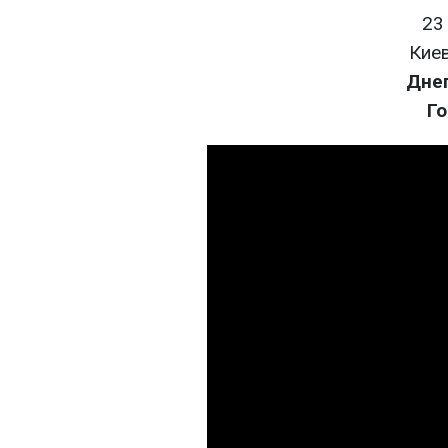
23
Киев
Днеп
Го