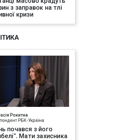
танці масово крадуть
зин з заправок на тлі
ивної кризи
ІТИКА
асія Рокитна
пондент РБК-Україна
нь почався з його
ибелі". Мати захисника