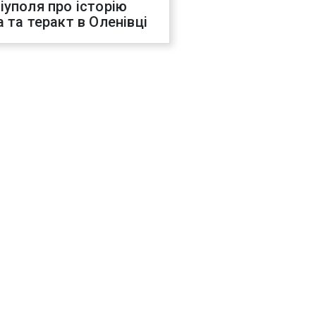
іуполя про історію
а та теракт в Оленівці