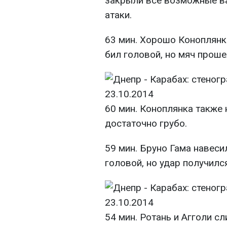
закрыли все возможные в
атаки.
63 мин. Хорошо Коноплянк
бил головой, но мяч проше
60 мин. Коноплянка также
достаточно грубо.
59 мин. Бруно Гама навеси
головой, но удар получилс
54 мин. Ротань и Агголи 