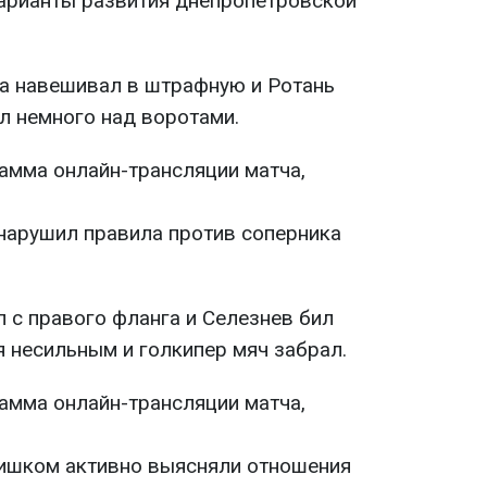
арианты развития днепропетровской
а навешивал в штрафную и Ротань
л немного над воротами.
 нарушил правила против соперника
л с правого фланга и Селезнев бил
я несильным и голкипер мяч забрал.
слишком активно выясняли отношения