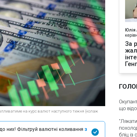
Юлія
керів
За р
жал
інт
Ген
ГОЛО
Окупант
що від
о впливатиме на курс валют наступного тижня (колаж
"Лякати
похолод
я до них! Фільтруй валютні коливання
з
бліц із