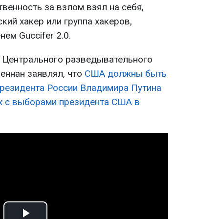
твенность за взлом взял на себя,
кий хакер или группа хакеров,
ем Guccifer 2.0.
р Центрального разведывательного
еннан заявлял, что
США должны быть
президента России Владимира Путина
ых с выборами президента США в