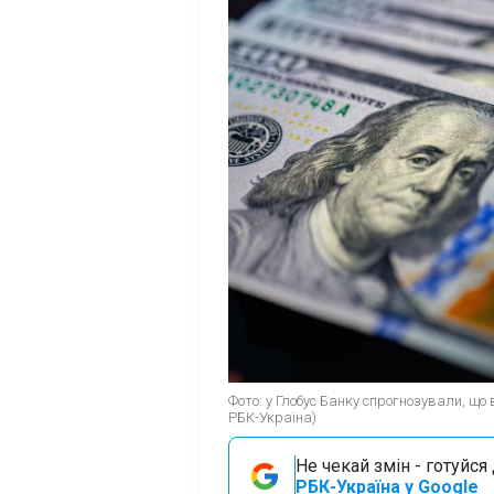
Фото: у Глобус Банку спрогнозували, щ
РБК-Україна)
Не чекай змін - готуйс
РБК-Україна у Google