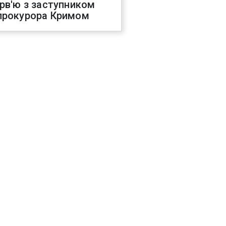
ерв'ю з заступником
прокурора Кримом