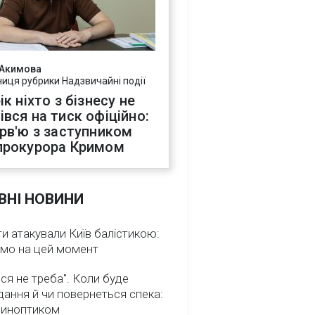
 Акимова
ниця рубрики Надзвичайні події
ік ніхто з бізнесу не
івся на тиск офіційно:
ерв'ю з заступником
прокурора Кримом
ВНІ НОВИНИ
и атакували Київ балістикою:
омо на цей момент
ся не треба". Коли буде
ання й чи повернеться спека:
 синоптиком