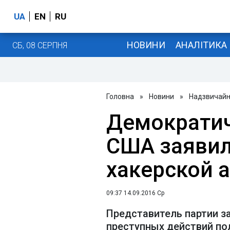
UA
EN
RU
НОВИНИ
АНАЛІТИКА
СБ, 08 СЕРПНЯ
Головна
»
Новини
»
Надзвичайні
Демократич
США заявил
хакерской 
09:37 14.09.2016 Ср
Представитель партии за
преступных действий по