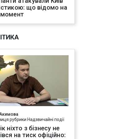
панти атакували Київ
істикою: що відомо на
 момент
ІТИКА
 Акимова
ниця рубрики Надзвичайні події
ік ніхто з бізнесу не
івся на тиск офіційно: