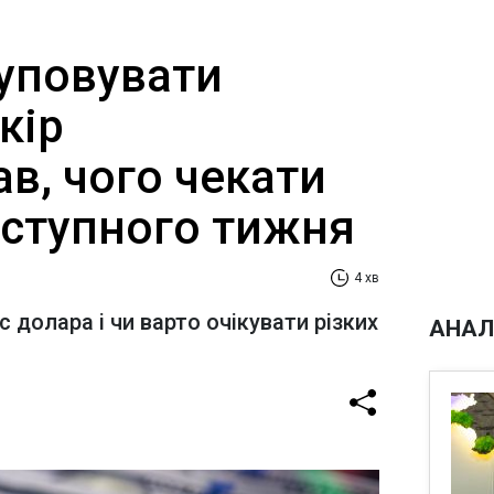
куповувати
кір
в, чого чекати
аступного тижня
4 хв
 долара і чи варто очікувати різких
АНАЛ