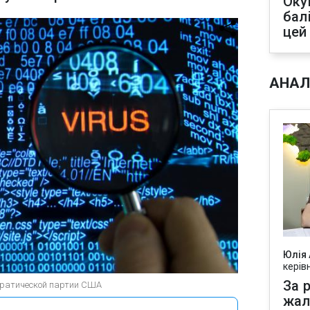
Оку
бал
цей
АНАЛ
Юлія
керів
За р
кратической партии США
жал