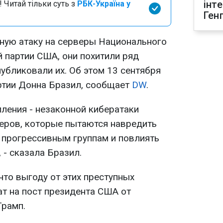
інт
 Читай тільки суть з
РБК-Україна у
Ген
ную атаку на серверы Национального
 партии США, они похитили ряд
публиковали их. Об этом 13 сентября
ртии Донна Бразил, сообщает
DW
.
ления - незаконной кибератаки
еров, которые пытаются навредить
 прогрессивным группам и повлиять
 - сказала Бразил.
 что выгоду от этих преступных
ат на пост президента США от
Трамп.