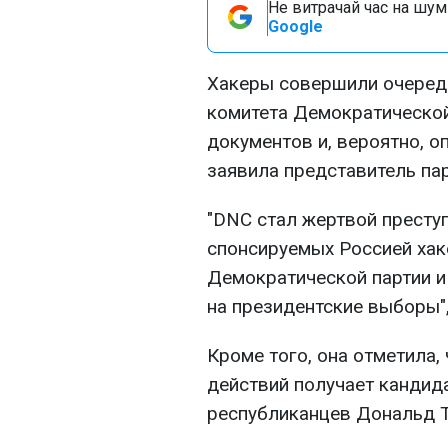
Не витрачай час на шум!
Google
Хакеры совершили очеред
комитета Демократической
документов и, вероятно, о
заявила представитель па
"DNC стал жертвой преступ
спонсируемых Россией хак
Демократической партии и
на президентские выборы",
Кроме того, она отметила,
действий получает кандид
республиканцев Дональд 