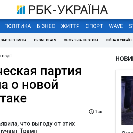
ПОЛІТИКА
БІЗНЕС
ЖИТТЯ
СПОРТ
WAVE
S
ОБСТРІЛ КИЄВА
DRONE DEALS
ОРМУЗЬКА ПРОТОКА
ВІЙНА В УКРАЇНІ
 події
НОВИ
еская партия
а о новой
атаке
1 хв
явила, что выгоду от этих
лучает Трамп