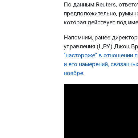
По данным Reuters, ответс
предположительно, румынс
которая действует под имен
Напомним, ранее директо
управления (ЦРУ) Джон Бр
"настороже" в отношении 
и его намерений, связанн
ноябре
.