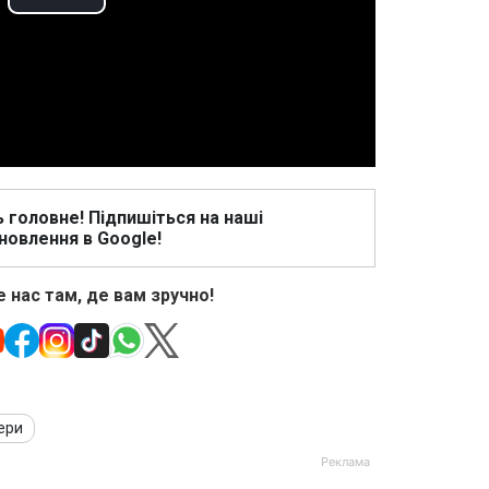
Play
Video
ь головне! Підпишіться на наші
новлення в Google!
 нас там, де вам зручно!
ери