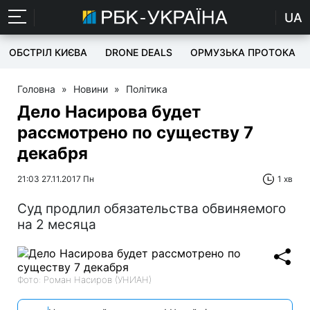
UA
ОБСТРІЛ КИЄВА
DRONE DEALS
ОРМУЗЬКА ПРОТОКА
Головна
»
Новини
»
Політика
Дело Насирова будет
рассмотрено по существу 7
декабря
21:03 27.11.2017 Пн
1 хв
Суд продлил обязательства обвиняемого
на 2 месяца
Фото: Роман Насиров (УНИАН)