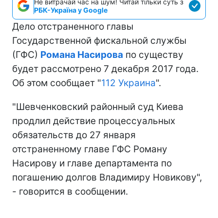
Не витрачай час на шум! Читай тільки суть з
РБК-Україна у Google
Дело отстраненного главы
Государственной фискальной службы
(ГФС)
Романа Насирова
по существу
будет рассмотрено 7 декабря 2017 года.
Об этом сообщает "
112 Украина
".
"Шевченковский районный суд Киева
продлил действие процессуальных
обязательств до 27 января
отстраненному главе ГФС Роману
Насирову и главе департамента по
погашению долгов Владимиру Новикову",
- говорится в сообщении.