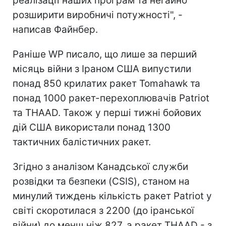
реалізації наших програм та негайно
розширити виробничі потужності", -
написав Файнбер.
Раніше WP писало, що лише за перший
місяць війни з Іраном США випустили
понад 850 крилатих ракет Tomahawk та
понад 1000 ракет-перехоплювачів Patriot
та THAAD. Також у перші тижні бойових
дій США використали понад 1300
тактичних балістичних ракет.
Згідно з аналізом Канадської служби
розвідки та безпеки (CSIS), станом на
минулий тиждень кількість ракет Patriot у
світі скоротилася з 2200 (до іранської
війни) до менш ніж 827, а ракет THAAD - з