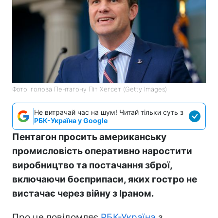
Фото: голова Пентагону Піт Хегсет (Getty Images)
Не витрачай час на шум! Читай тільки суть з
РБК-Україна у Google
Пентагон просить американську
промисловість оперативно наростити
виробництво та постачання зброї,
включаючи боєприпаси, яких гостро не
вистачає через війну з Іраном.
Про це повідомляє
РБК-Україна
з