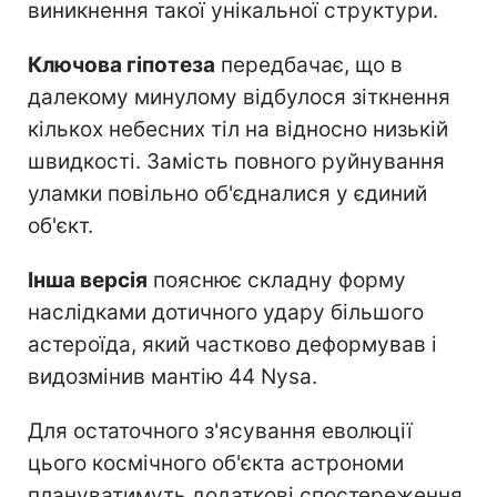
виникнення такої унікальної структури.
Ключова гіпотеза
передбачає, що в
далекому минулому відбулося зіткнення
кількох небесних тіл на відносно низькій
швидкості. Замість повного руйнування
уламки повільно об'єдналися у єдиний
об'єкт.
Інша версія
пояснює складну форму
наслідками дотичного удару більшого
астероїда, який частково деформував і
видозмінив мантію 44 Nysa.
Для остаточного з'ясування еволюції
цього космічного об'єкта астрономи
плануватимуть додаткові спостереження