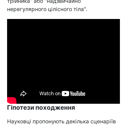
трійника" або "надзвичайно
нерегулярного цілісного тіла".
Гіпотези походження
Науковці пропонують декілька сценаріїв