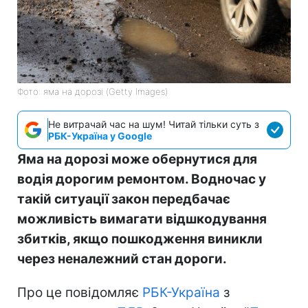
Фото: яма на дорозі (Getty Images)
Не витрачай час на шум! Читай тільки суть з
РБК-Україна у Google
Яма на дорозі може обернутися для
водія дорогим ремонтом. Водночас у
такій ситуації закон передбачає
можливість вимагати відшкодування
збитків, якщо пошкодження виникли
через неналежний стан дороги.
Про це повідомляє
РБК-Україна
з