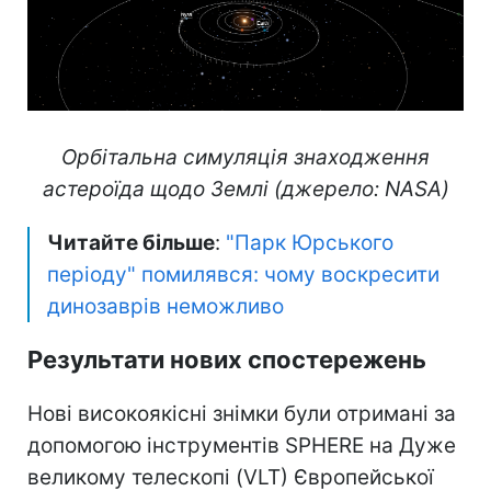
Орбітальна симуляція знаходження
астероїда щодо Землі (джерело: NASA)
Читайте більше
:
"Парк Юрського
періоду" помилявся: чому воскресити
динозаврів неможливо
Результати нових спостережень
Нові високоякісні знімки були отримані за
допомогою інструментів SPHERE на Дуже
великому телескопі (VLT) Європейської