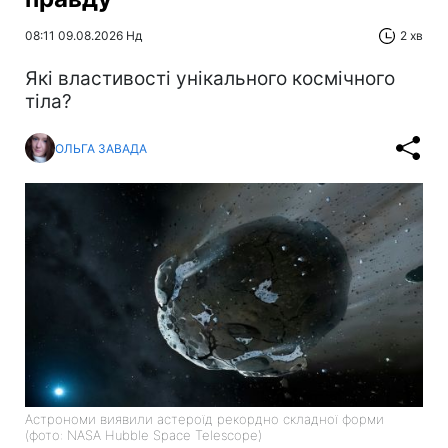
08:11 09.08.2026 Нд
2 хв
Які властивості унікального космічного
тіла?
ОЛЬГА ЗАВАДА
Астрономи виявили астероїд рекордно складної форми
(фото: NASA Hubble Space Telescope)