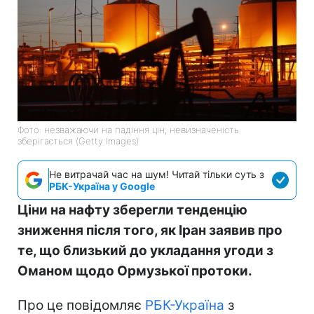
Фото: незважаючи на падіння цін, невизначеність
зберігається (Getty Images)
Не витрачай час на шум! Читай тільки суть з
РБК-Україна у Google
Ціни на нафту зберегли тенденцію
зниження після того, як Іран заявив про
те, що близький до укладання угоди з
Оманом щодо Ормузької протоки.
Про це повідомляє
РБК-Україна
з