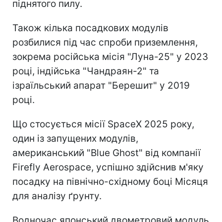
піднятого пилу.
Також кілька посадкових модулів
розбилися під час спроби приземлення,
зокрема російська місія "Луна-25" у 2023
році, індійська "Чандраян-2" та
ізраїльський апарат "Берешит" у 2019
році.
Що стосується місії SpaceX 2025 року,
один із запущених модулів,
американський "Blue Ghost" від компанії
Firefly Aerospace, успішно здійснив м'яку
посадку на північно-східному боці Місяця
для аналізу ґрунту.
Водночас японський двометровий модуль