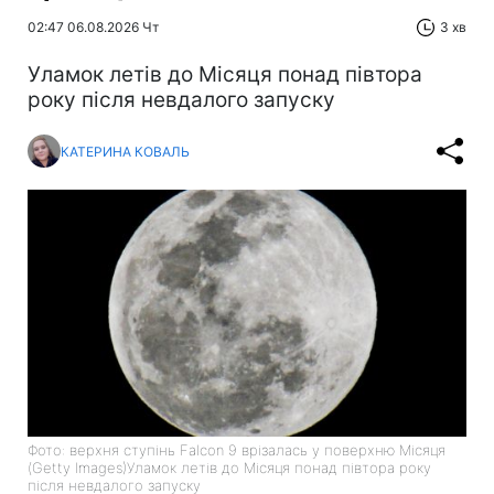
02:47 06.08.2026 Чт
3 хв
Уламок летів до Місяця понад півтора
року після невдалого запуску
КАТЕРИНА КОВАЛЬ
Фото: верхня ступінь Falcon 9 врізалась у поверхню Місяця
(Getty Images)Уламок летів до Місяця понад півтора року
після невдалого запуску