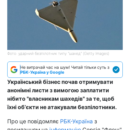
Фото: ударний безпілотник типу "шахед" (Getty Images)
Не витрачай час на шум! Читай тільки суть з
РБК-Україна у Google
Український бізнес почав отримувати
анонімні листи з вимогою заплатити
нібито "власникам шахедів" за те, щоб
їхні обʼєкти не атакували безпілотники.
Про це повідомляє
РБК-Україна
з
посиланням на
інформацію
Сергія "Флеш"