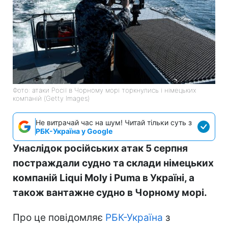
Фото: атаки Росії в Чорному морі торкнулись і німецьких
компаній (Getty Images)
Не витрачай час на шум! Читай тільки суть з
РБК-Україна у Google
Унаслідок російських атак 5 серпня
постраждали судно та склади німецьких
компаній Liqui Moly і Puma в Україні, а
також вантажне судно в Чорному морі.
Про це повідомляє
РБК-Україна
з