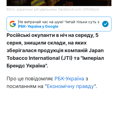
Фото: українські рятувальники (facebook.com DSNSKyiv)
Не витрачай час на шум! Читай тільки суть з
РБК-Україна у Google
Російські окупанти в ніч на середу, 5
серня, знищили склади, на яких
зберігалася продукція компаній Japan
Tobacco International (JTI) та "Імперіал
Брендс Україна".
Про це повідомляє
РБК-Україна
з
посиланням на "
Економічну правду
".