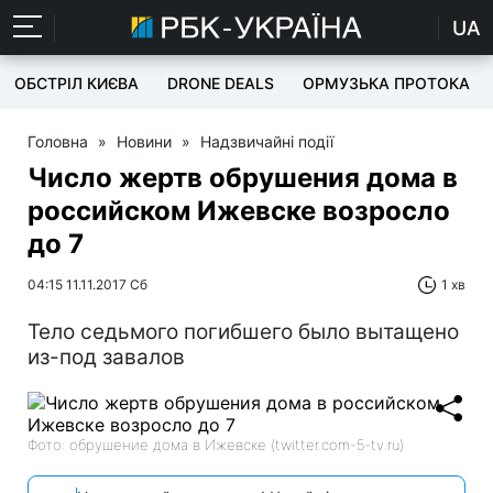
UA
ОБСТРІЛ КИЄВА
DRONE DEALS
ОРМУЗЬКА ПРОТОКА
Головна
»
Новини
»
Надзвичайні події
Число жертв обрушения дома в
российском Ижевске возросло
до 7
04:15 11.11.2017 Сб
1 хв
Тело седьмого погибшего было вытащено
из-под завалов
Фото: обрушение дома в Ижевске (twitter.com-5-tv.ru)