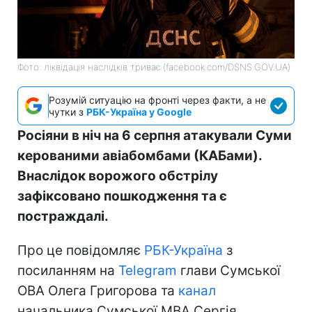
Фото: ліквідація наслідків триває (facebook.com/DSNS.GOV.UA)
Розумій ситуацію на фронті через факти, а не
чутки з
РБК-Україна у Google
Росіяни в ніч на 6 серпня атакували Суми
керованими авіабомбами (КАБами).
Внаслідок ворожого обстрілу
зафіксовано пошкодження та є
постраждалі.
Про це повідомляє
РБК-Україна
з
посиланням на
Telegram
глави Сумської
ОВА Олега Григорова та
канал
начальника Сумської МВА Сергія