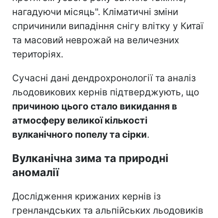
нагадуючи місяць". Кліматичні зміни
спричинили випадіння снігу влітку у Китаї
та масовий неврожай на величезних
територіях.
Сучасні дані дендрохронології та аналіз
льодовикових кернів підтверджують, що
причиною цього стало викидання в
атмосферу великої кількості
вулканічного попелу та сірки
.
Вулканічна зима та природні
аномалії
Дослідження крижаних кернів із
гренландських та альпійських льодовиків