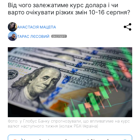
Від чого залежатиме курс долара і чи
варто очікувати різких змін 10-16 серпня?
АНАСТАСІЯ МАЦЕПА
ТАРАС ЛЄСОВИЙ
ЕКСПЕРТ
Фото: у Глобус Банку спрогнозували, що впливатиме на курс
валют наступного тижня (колаж РБК-Україна)