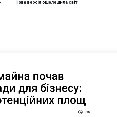
майна почав
ди для бізнесу:
потенційних площ
3 хв