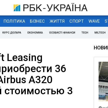
ПОЛІТИКА
БІЗНЕС
ЖИТТЯ
СПОРТ
WAVE
S
КУРС ДОЛАРА
ЕКОНОМІКА
ОСОБИСТІ ФІНАНСИ
TECH
MILTECH
НОВИ
ft Leasing
приобрести 36
irbus А320
 стоимостью 3