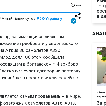
Яки
"Чо
2 хв
рос
від
 Читай тільки суть з
РБК-Україна у
АНАЛ
Leasing, занимающаяся лизингом
амерение приобрести у европейского
на Airbus 36 самолетов А320
млрд долл. Об этом сообщили
проходящем в британском г. Фарнборо
Сделка включает договор на поставку
крупнейшего представителя семейства
Юлія
 является самым продаваемым в мире,
керів
За р
офюзеляжных самолетов A318, A319,