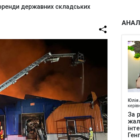
оренди державних складських
АНАЛ
Юлія
керів
За р
жал
інт
Ген