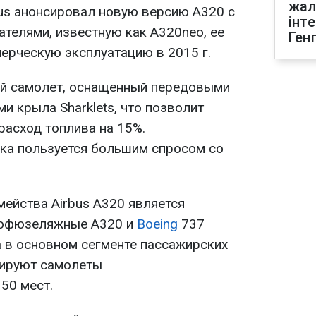
жал
rbus анонсировал новую версию A320 с
інт
телями, известную как A320neo, ее
Ген
мерческую эксплуатацию в 2015 г.
й самолет, оснащенный передовыми
и крыла Sharklets, что позволит
расход топлива на 15%.
ка пользуется большим спросом со
ейства Airbus A320 является
кофюзеляжные A320 и
Boeing
737
 в основном сегменте пассажирских
рируют самолеты
50 мест.