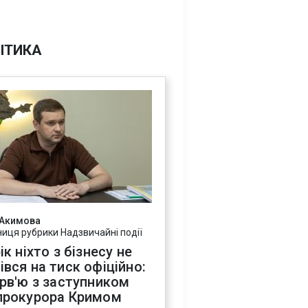
ІТИКА
 Акимова
ниця рубрики Надзвичайні події
ік ніхто з бізнесу не
івся на тиск офіційно:
ерв'ю з заступником
прокурора Кримом