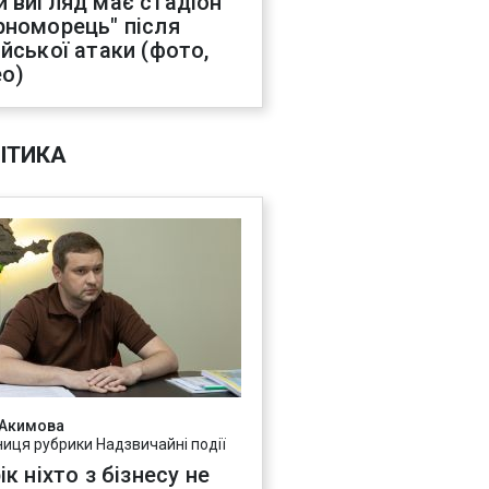
й вигляд має стадіон
рноморець" після
ійської атаки (фото,
ео)
ІТИКА
 Акимова
ниця рубрики Надзвичайні події
ік ніхто з бізнесу не