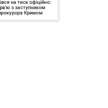
івся на тиск офіційно:
ерв'ю з заступником
прокурора Кримом