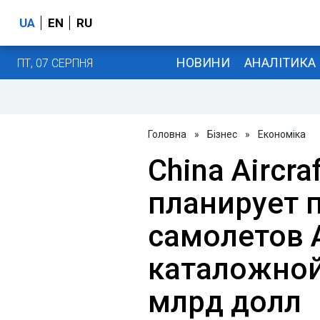
UA
EN
RU
НОВИНИ
АНАЛІТИКА
ПТ, 07 СЕРПНЯ
Головна
»
Бізнес
»
Економіка
China Aircra
планирует 
самолетов A
каталожной
млрд долл