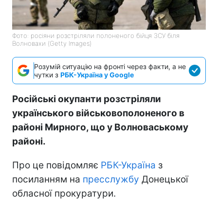
Фото: росіяни розстріляли полоненого бійця ЗСУ біля
Волновахи (Getty Images)
Розумій ситуацію на фронті через факти, а не
чутки з
РБК-Україна у Google
Російські окупанти розстріляли
українського військовополоненого в
районі Мирного, що у Волноваському
районі.
Про це повідомляє
РБК-Україна
з
посиланням на
пресслужбу
Донецької
обласної прокуратури.