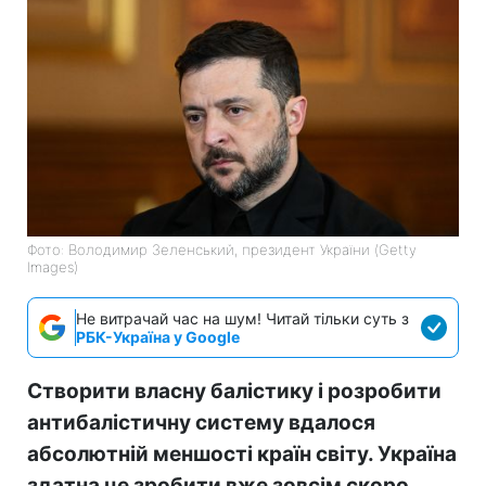
Фото: Володимир Зеленський, президент України (Getty
Images)
Не витрачай час на шум! Читай тільки суть з
РБК-Україна у Google
Створити власну балістику і розробити
антибалістичну систему вдалося
абсолютній меншості країн світу. Україна
здатна це зробити вже зовсім скоро.