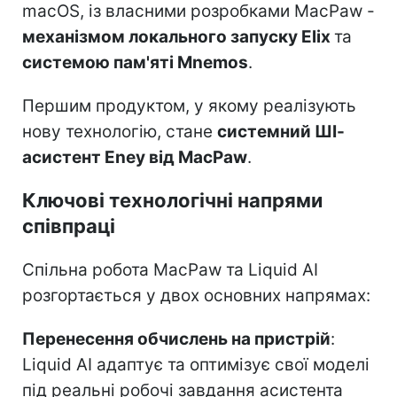
macOS, із власними розробками MacPaw -
механізмом локального запуску Elix
та
системою пам'яті Mnemos
.
Першим продуктом, у якому реалізують
нову технологію, стане
системний ШІ-
асистент Eney від MacPaw
.
Ключові технологічні напрями
співпраці
Спільна робота MacPaw та Liquid AI
розгортається у двох основних напрямах:
Перенесення обчислень на пристрій
:
Liquid AI адаптує та оптимізує свої моделі
під реальні робочі завдання асистента