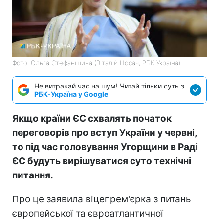
Фото: Ольга Стефанішина (Віталій Носач, РБК-Україна)
Не витрачай час на шум! Читай тільки суть з
РБК-Україна у Google
Якщо країни ЄС схвалять початок
переговорів про вступ України у червні,
то під час головування Угорщини в Раді
ЄС будуть вирішуватися суто технічні
питання.
Про це заявила віцепрем'єрка з питань
європейської та євроатлантичної