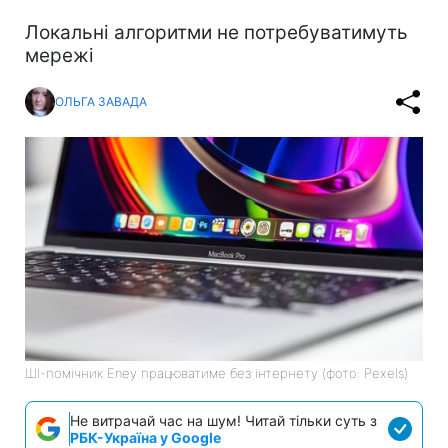
Локальні алгоритми не потребуватимуть
мережі
ОЛЬГА ЗАВАДА
ШІ-помічник Eney працюватиме без інтернету (фото: Pexels)
Не витрачай час на шум! Читай тільки суть з
РБК-Україна у Google