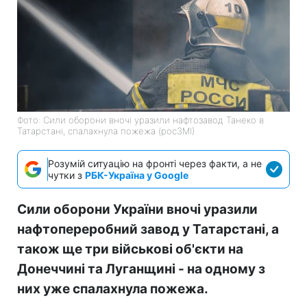
Фото: Сили оборони вночі уразили нафтозавод Танеко в
Татарстані, спалахнула пожежа (росЗМІ)
Розумій ситуацію на фронті через факти, а не
чутки з
РБК-Україна у Google
Сили оборони України вночі уразили
нафтопереробний завод у Татарстані, а
також ще три військові об'єкти на
Донеччині та Луганщині - на одному з
них уже спалахнула пожежа.