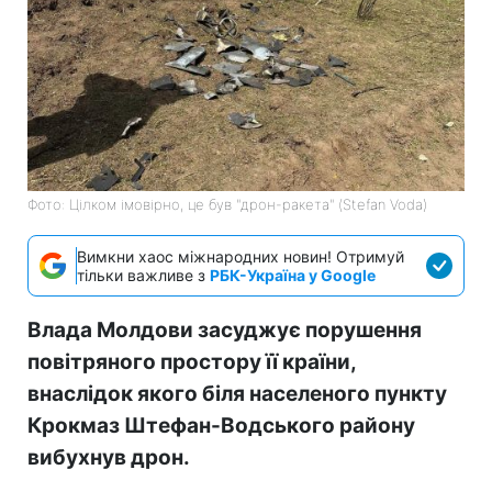
Фото: Цілком імовірно, це був "дрон-ракета" (Stefan Voda)
Вимкни хаос міжнародних новин! Отримуй
тільки важливе з
РБК-Україна у Google
Влада Молдови засуджує порушення
повітряного простору її країни,
внаслідок якого біля населеного пункту
Крокмаз Штефан-Водського району
вибухнув дрон.