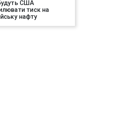
будуть США
илювати тиск на
ійську нафту