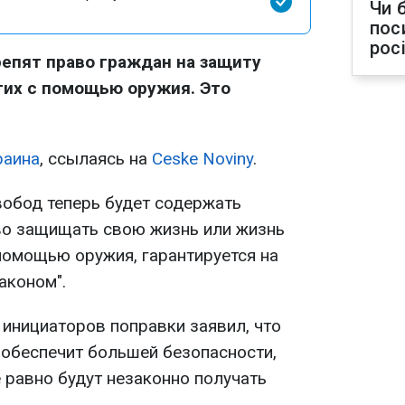
Чи 
пос
рос
репят право граждан на защиту
гих с помощью оружия. Это
раина
, ссылаясь на
Ceske Noviny
.
вобод теперь будет содержать
аво защищать свою жизнь или жизнь
помощью оружия, гарантируется на
аконом".
 инициаторов поправки заявил, что
 обеспечит большей безопасности,
 равно будут незаконно получать