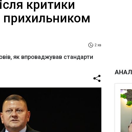
ісля критики
е прихильником
2 хв
овів, як впроваджував стандарти
АНАЛ