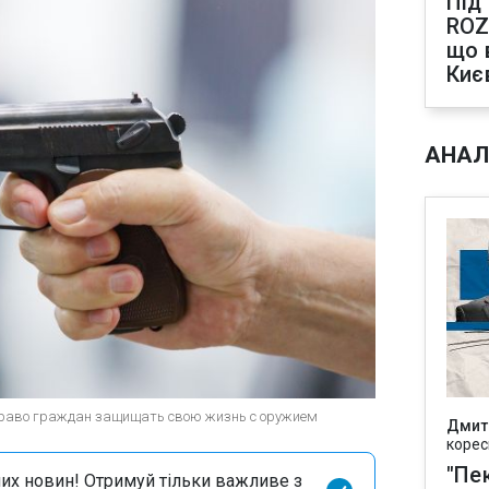
Під
ROZ
що 
Киє
АНАЛ
 право граждан защищать свою жизнь с оружием
Дмит
корес
"Пек
их новин! Отримуй тільки важливе з