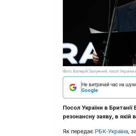
Фото: Валерій Залужний, посол України в
Не витрачай час на шум!
Google
Посол України в Британії
резонансну заяву, в якій 
Як передає
РБК-Україна
, 