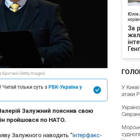
Юлія
керів
За р
жал
інт
Ген
ГОЛО
 Британії (Getty Images)
 Читай тільки суть з
РБК-Україна у
У Києві
атаки 
Українс
 Валерій Залужний пояснив свою
Сизран
він пройшовся по НАТО.
Морськ
суднопл
заяву Залужного наводить "
Інтерфакс-