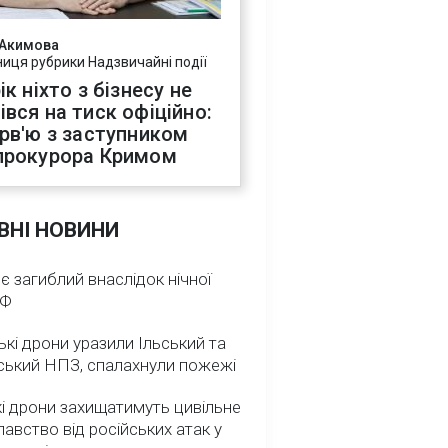
 Акимова
ниця рубрики Надзвичайні події
ік ніхто з бізнесу не
івся на тиск офіційно:
ерв'ю з заступником
прокурора Кримом
ВНІ НОВИНИ
 є загиблий внаслідок нічної
РФ
ькі дрони уразили Ільський та
ський НПЗ, спалахнули пожежі
і дрони захищатимуть цивільне
авство від російських атак у