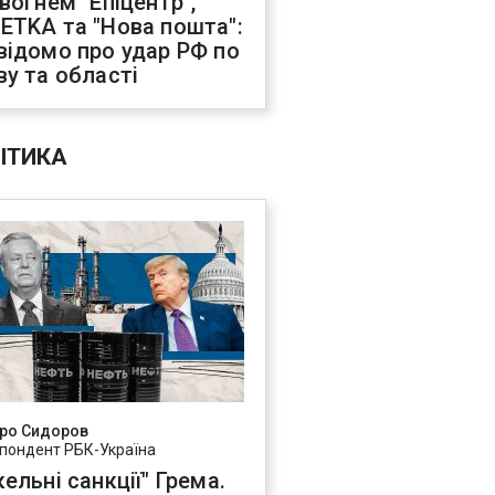
 вогнем "Епіцентр",
ETKA та "Нова пошта":
відомо про удар РФ по
ву та області
ІТИКА
ро Сидоров
пондент РБК-Україна
ельні санкції" Грема.