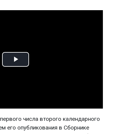
Play
Video
 первого числа второго календарного
м ​​его опубликования в Сборнике