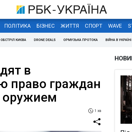
ПОЛІТИКА
БІЗНЕС
ЖИТТЯ
СПОРТ
WAVE
S
ОБСТРІЛ КИЄВА
DRONE DEALS
ОРМУЗЬКА ПРОТОКА
ВІЙНА В УКРАЇНІ
НОВИ
дят в
ю право граждан
с оружием
1 хв