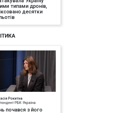
атакувала Україну
ними типами дронів,
іксовано десятки
льотів
ІТИКА
асія Рокитна
пондент РБК-Україна
нь почався з його