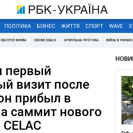
ПОЛІТИКА
БІЗНЕС
ЖИТТЯ
СПОРТ
WAVE
S
ОБСТРІЛ КИЄВА
DRONE DEALS
ОРМУЗЬКА ПРОТОКА
ВІЙНА В УКРАЇНІ
НОВИ
л первый
й визит после
он прибыл в
на саммит нового
н CELAC