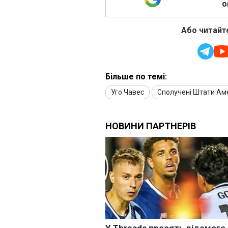
о
Або читайте
Більше по темі:
Уго Чавес
Сполучені Штати Ам