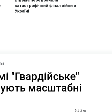
їні
і "Гвардійське"
рують масштабні
2 хв