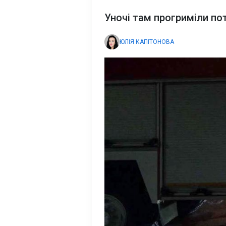
Уночі там прогриміли по
ЮЛІЯ КАПІТОНОВА