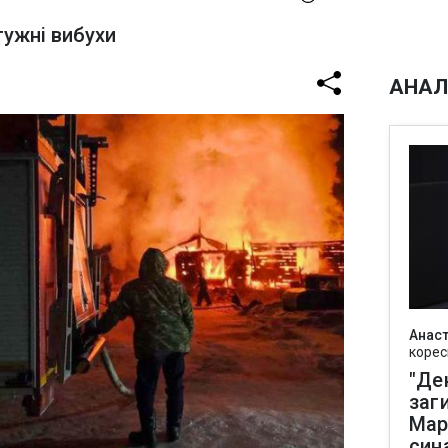
тужні вибухи
АНАЛ
Анаст
корес
"Де
заг
Мар
син