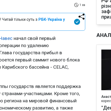
РФ 
різ
1 хв
заф
при
 Читай тільки суть з
РБК-Україна у
АНАЛ
 Чавес
начал свой первый
операции по удалению
 Глава государства прибыл в
кроется первый саммит нового блока
 Карибского бассейна - CELAC,
ппы государств является поддержка
 странами-участницами. Кроме того,
Анаст
ию региона на мировой финансовый
корес
"Де
кономическому развитию, а также