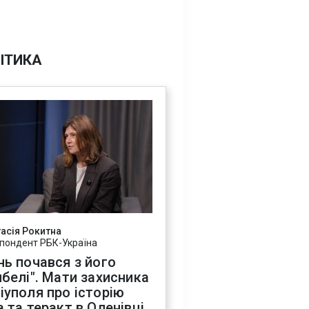
ІТИКА
асія Рокитна
пондент РБК-Україна
нь почався з його
ибелі". Мати захисника
іуполя про історію
а та теракт в Оленівці