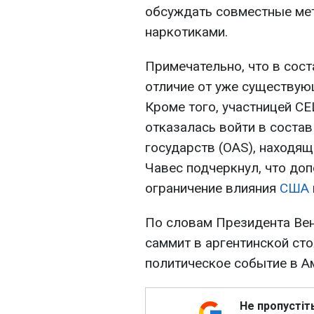
обсуждать совместные ме
наркотиками.
Примечательно, что в сос
отличие от уже существую
Кроме того, участницей CEL
отказалась войти в соста
государств (OAS), находя
Чавес подчеркнул, что до
ограничение влияния
США
По словам Президента Ве
саммит в аргентинской сто
политическое событие в Ам
Не пропустіт