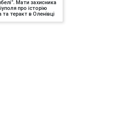
ибелі". Мати захисника
іуполя про історію
а та теракт в Оленівці