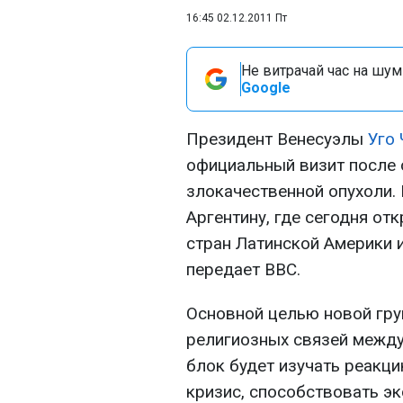
16:45 02.12.2011 Пт
Не витрачай час на шум!
Google
Президент Венесуэлы
Уго
официальный визит после 
злокачественной опухоли.
Аргентину, где сегодня от
стран Латинской Америки и
передает BBC.
Основной целью новой гру
религиозных связей между
блок будет изучать реакц
кризис, способствовать э