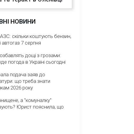
ВНІ НОВИНИ
 АЗС: скільки коштують бензин,
і автогаз 7 серпня
озбавлять дощі з грозами:
де погода в Україні сьогодні
ала подача заяв до
атури: що треба знати
икам 2026 року
нищене, а "комуналку"
вують? Юрист пояснила, що