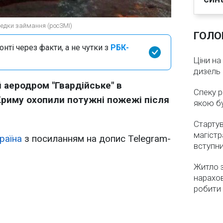
редки займання (росЗМІ)
ГОЛО
нті через факти, а не чутки з
РБК-
Ціни на
дизель 
й аеродром "Гвардійське" в
Спеку р
риму охопили потужні пожежі після
якою бу
Стартув
магістр
раїна
з посиланням на допис Telegram-
вступн
Житло з
нарахо
робити