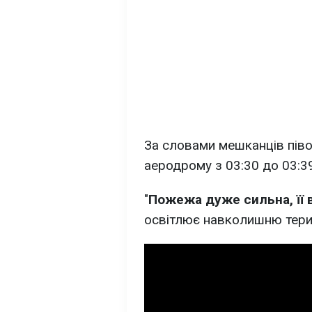
За словами мешканців піво
аеродрому з 03:30 до 03:39
"
Пожежа дуже сильна, її в
освітлює навколишню терит