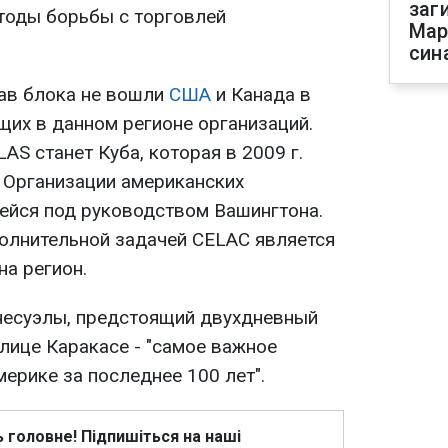
заг
тоды борьбы с торговлей
Мар
син
тав блока не вошли
США
и Канада в
щих в данном регионе организаций.
AS станет Куба, которая в 2009 г.
в Организации американских
щейся под руководством Вашингтона.
полнительной задачей CELAC является
на регион.
несуэлы, предстоящий двухдневный
лице Каракасе - "самое важное
ерике за последнее 100 лет".
ь головне! Підпишіться на наші