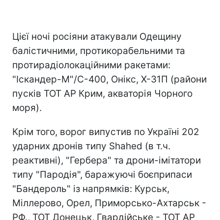
Цієї ночі росіяни атакували Одещину
балістичними, протикорабельними та
протирадіолокаційними ракетами:
"Іскандер-М"/С-400, Онікс, Х-31П (райони
пусків ТОТ АР Крим, акваторія Чорного
моря).
Крім того, ворог випустив по Україні 202
ударних дронів типу Shahed (в т.ч.
реактивні), "Гербера" та дрони-імітатори
типу "Пародія", баражуючі боєприпаси
"Бандероль" із напрямків: Курськ,
Міллерово, Орел, Приморсько-Ахтарськ -
РФ., ТОТ Донецьк, Гвардійське - ТОТ АР