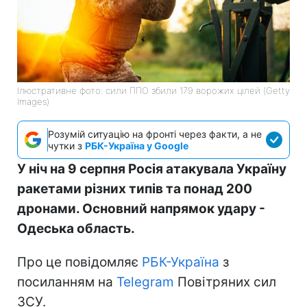
Ілюстративне фото: сили ППО збили 179 ворожих цілей (Getty
Images)
Розумій ситуацію на фронті через факти, а не
чутки з
РБК-Україна у Google
У ніч на 9 серпня Росія атакувала Україну
ракетами різних типів та понад 200
дронами. Основний напрямок удару -
Одеська область.
Про це повідомляє
РБК-Україна
з
посиланням на
Telegram
Повітряних сил
ЗСУ.