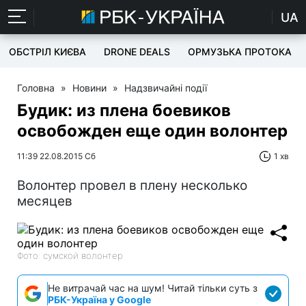
UA
ОБСТРІЛ КИЄВА
DRONE DEALS
ОРМУЗЬКА ПРОТОКА
Головна
»
Новини
»
Надзвичайні події
Будик: из плена боевиков
освобожден еще один волонтер
11:39 22.08.2015 Сб
1 хв
Волонтер провел в плену несколько
месяцев
Фото: сумской волонтер
Не витрачай час на шум! Читай тільки суть з
РБК-Україна у Google