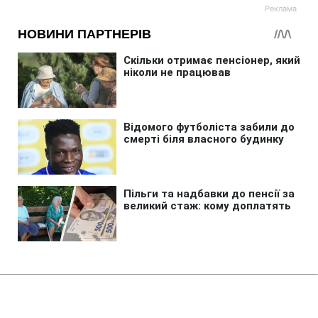
Головна
»
Новини
»
Надзвичайні події