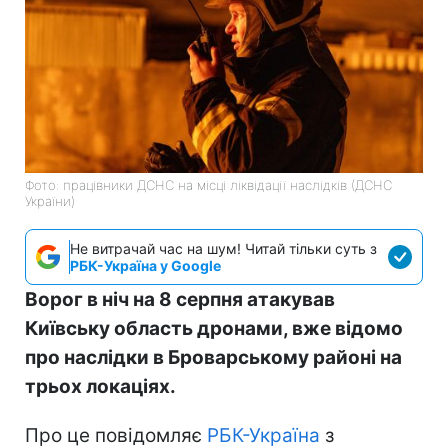
Фото: працівники ДСНС на місці ліквідації наслідків (ДСНС
України)
Не витрачай час на шум! Читай тільки суть з
РБК-Україна у Google
Ворог в ніч на 8 серпня атакував
Київську область дронами, вже відомо
про наслідки в Броварському районі на
трьох локаціях.
Про це повідомляє
РБК-Україна
з