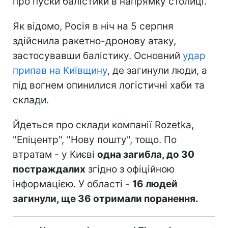
про пуски балістики в напрямку столиці.
Як відомо, Росія в ніч на 5 серпня
здійснила ракетно-дронову атаку,
застосувавши балістику. Основний
удар
припав на Київщину
, де загинули люди, а
під вогнем опинилися логістичні хаби та
склади.
Йдеться про склади компанії Rozetka,
"Епіцентр", "Нову пошту", тощо. По
втратам - у Києві
одна загибла, до 30
постраждалих
згідно з офіційною
інформацією. У області -
16 людей
загинули, ще 36 отримали поранення.