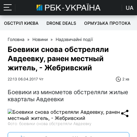
UA
ОБСТРІЛ КИЄВА
DRONE DEALS
ОРМУЗЬКА ПРОТОКА
Головна
»
Новини
»
Надзвичайні події
Боевики снова обстреляли
Авдеевку, ранен местный
житель, - Жебривский
22:13 06.04.2017 Чт
2 хв
Боевики из минометов обстреляли жилые
кварталы Авдеевки
Фото: боевики снова обстреляли Авдеевку