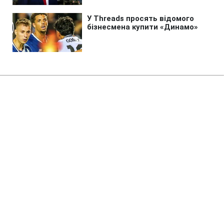
Головна
»
Новини
»
Війна в Україні
Окупанти атакували Київ
балістикою: що відомо на цей
момент
03:16 08.08.2026 Сб
1 хв
Ворог випустив відразу серію ракет
ПИЛИП БОЙКО