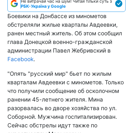
Не витрачай час на шум! Читай тільки суть з
РБК-Україна у Google
Боевики на Донбассе из минометов
обстреляли жилые кварталы Авдеевки,
ранен местный житель. Об этом сообщил
глава Донецкой военно-гражданской
администрации Павел Жебривский в
Facebook
.
"Опять "русский мир" бьет по жилым
кварталам Авдеевки с минометов. Только
что получили сообщение об осколочном
ранении 45-летнего жителя. Мина
разорвалась во дворе хозяйства по ул.
Соборной. Мужчина госпитализирован.
Сейчас обстрелы идут также по