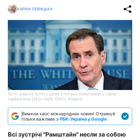
КАРІНА ЛЕВИЦЬКА
Фото: радник Білого дому з питань комунікацій у сфері
нацбезпеки Джон Кірбі (Getty Images)
Вимкни хаос міжнародних новин! Отримуй
тільки важливе з
РБК-Україна у Google
Всі зустрічі "Рамштайн" несли за собою