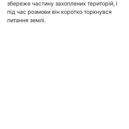
збереже частину захоплених територій, і
під час розмови він коротко торкнувся
питання землі.