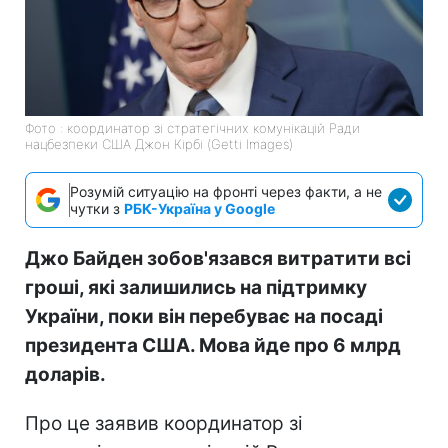
Фото : координатор зі стратегічних комунікацій Ради
нацбезпеки США Джон Кірбі (Getti Images)
Розумій ситуацію на фронті через факти, а не
чутки з
РБК-Україна у Google
Джо Байден зобов'язався витратити всі
гроші, які залишились на підтримку
України, поки він перебуває на посаді
президента США. Мова йде про 6 млрд
доларів.
Про це заявив координатор зі