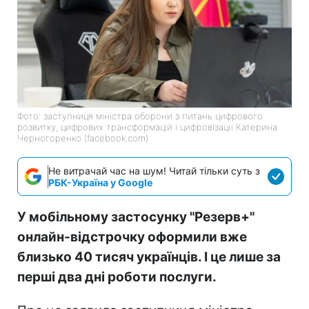
Фото: заступниця міністра оборони з питань цифрового
розвитку, цифрових трансформацій і цифровізації Катерина
Черногоренко (facebook.com)
Не витрачай час на шум! Читай тільки суть з
РБК-Україна у Google
У мобільному застосунку "Резерв+"
онлайн-відстрочку оформили вже
близько 40 тисяч українців. І це лише за
перші два дні роботи послуги.