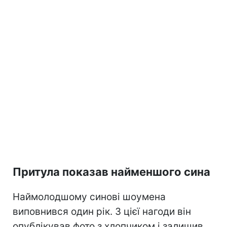
Притула показав найменшого сина
Наймолодшому синові шоумена
виповнився один рік. З цієї нагоди він
опублікував фото з хлопчиком і залишив