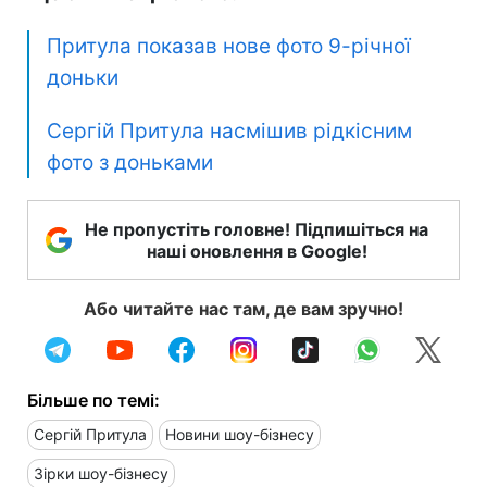
Притула показав нове фото 9-річної
доньки
Сергій Притула насмішив рідкісним
фото з доньками
Не пропустіть головне! Підпишіться на
наші оновлення в Google!
Або читайте нас там, де вам зручно!
Більше по темі:
Сергій Притула
Новини шоу-бізнесу
Зірки шоу-бізнесу