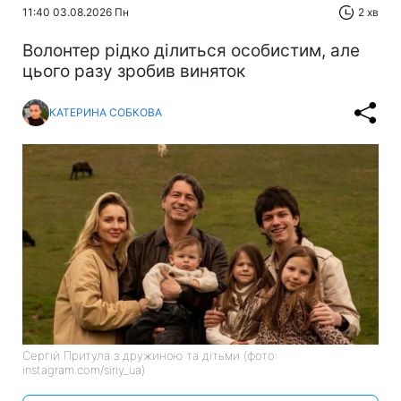
11:40 03.08.2026 Пн
2 хв
Волонтер рідко ділиться особистим, але
цього разу зробив виняток
КАТЕРИНА СОБКОВА
Сергій Притула з дружиною та дітьми (фото:
instagram.com/siriy_ua)