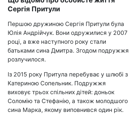
Сергія Притули
Першою дружиною Сергія Притули була
Юлія Андрійчук. Вони одружилися у 2007
році, а вже наступного року стали
батьками сина Дмитра. Згодом подружжя
розлучилося.
Із 2015 року Притула перебуває у шлюбі з
Катериною Сопельник. Подружжя
виховує трьох спільних дітей: доньок
Соломію та Стефанію, а також молодшого
сина Марка, якому виповнився один рік.