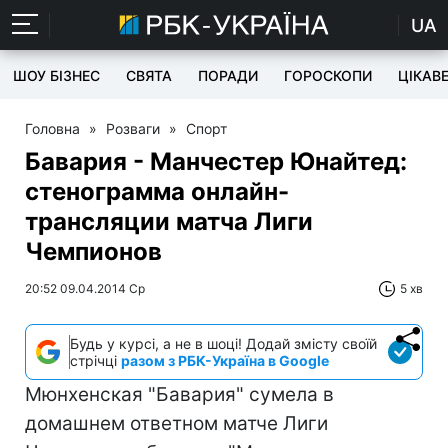
UA
ШОУ БІЗНЕС
СВЯТА
ПОРАДИ
ГОРОСКОПИ
ЦІКАВ
Головна
»
Розваги
»
Спорт
Бавария - Манчестер Юнайтед:
стенограмма онлайн-
трансляции матча Лиги
Чемпионов
20:52 09.04.2014 Ср
5 хв
Будь у курсі, а не в шоці! Додай змісту своїй
стрічці
разом з РБК-Україна в Google
Мюнхенская "Бавария" сумела в
домашнем ответном матче Лиги