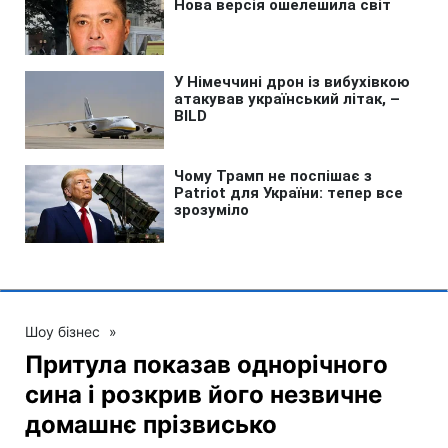
Шоу бізнес
»
Притула показав однорічного
сина і розкрив його незвичне
домашнє прізвисько