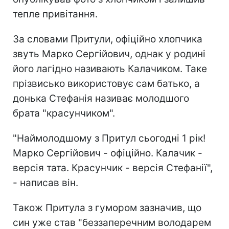
тепле привітання.
За словами Притули, офіційно хлопчика
звуть Марко Сергійович, однак у родині
його лагідно називають Калачиком. Таке
прізвисько використовує сам батько, а
донька Стефанія називає молодшого
брата "красунчиком".
"Наймолодшому з Притул сьогодні 1 рік!
Марко Сергійович - офіційно. Калачик -
версія тата. Красунчик - версія Стефанії",
- написав він.
Також Притула з гумором зазначив, що
син уже став "беззаперечним володарем