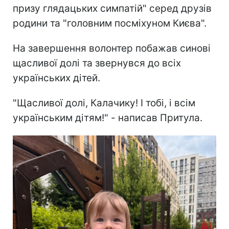
призу глядацьких симпатій" серед друзів
родини та "головним посміхуном Києва".
На завершення волонтер побажав синові
щасливої долі та звернувся до всіх
українських дітей.
"Щасливої долі, Калачику! І тобі, і всім
українським дітям!" - написав Притула.