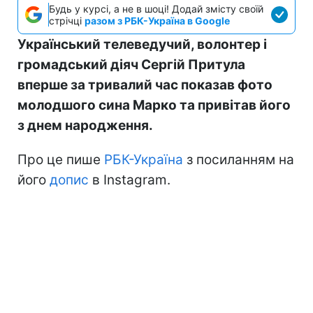
Будь у курсі, а не в шоці! Додай змісту своїй
стрічці
разом з РБК-Україна в Google
Український телеведучий, волонтер і
громадський діяч Сергій Притула
вперше за тривалий час показав фото
молодшого сина Марко та привітав його
з днем народження.
Про це пише
РБК-Україна
з посиланням на
його
допис
в Instagram.