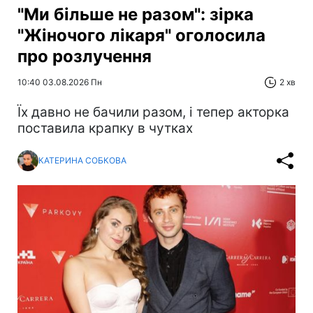
"Ми більше не разом": зірка
"Жіночого лікаря" оголосила
про розлучення
10:40 03.08.2026 Пн
2 хв
Їх давно не бачили разом, і тепер акторка
поставила крапку в чутках
КАТЕРИНА СОБКОВА