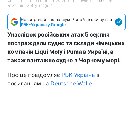
Фото: атаки Росії в Чорному морі торкнулись і німецьких
компаній (Getty Images)
Не витрачай час на шум! Читай тільки суть з
РБК-Україна у Google
Унаслідок російських атак 5 серпня
постраждали судно та склади німецьких
компаній Liqui Moly і Puma в Україні, а
також вантажне судно в Чорному морі.
Про це повідомляє
РБК-Україна
з
посиланням на
Deutsche Welle
.