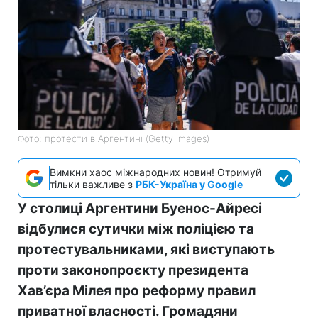
Фото: протести в Аргентині (Getty Images)
Вимкни хаос міжнародних новин! Отримуй
тільки важливе з
РБК-Україна у Google
У столиці Аргентини Буенос-Айресі
відбулися сутички між поліцією та
протестувальниками, які виступають
проти законопроєкту президента
Хав’єра Мілея про реформу правил
приватної власності. Громадяни