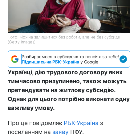
Фото: Можна залишитися без роботи, але не без субсидії
(Getty Images)
Розбираємося в субсидіях та пенсіях за тебе!
Підпишись на РБК-Україна
у Google
Українці, дію трудового договору яких
тимчасово призупинено, також можуть
претендувати на житлову субсидію.
Однак для цього потрібно виконати одну
важливу умову.
Про це повідомляє
РБК-Україна
з
посиланням на
заяву
ПФУ.