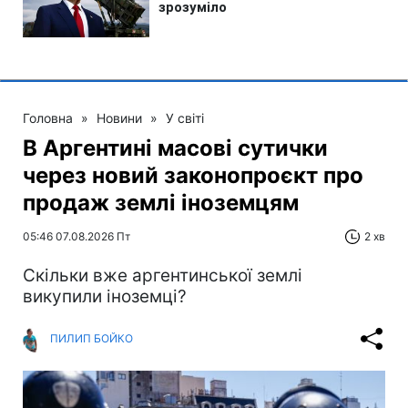
Головна
»
Новини
»
У світі
В Аргентині масові сутички
через новий законопроєкт про
продаж землі іноземцям
05:46 07.08.2026 Пт
2 хв
Скільки вже аргентинської землі
викупили іноземці?
ПИЛИП БОЙКО