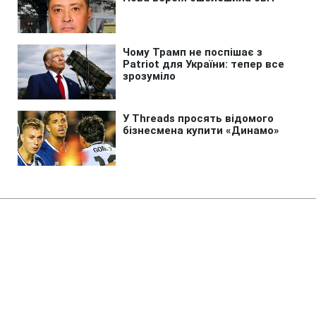
Головна
»
Новини
»
Надзвичайні події
Нічна атака дронів РФ на
Київщину: загинули троє осіб,
серед них дитина