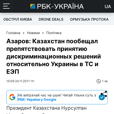
UA
ОБСТРІЛ КИЄВА
DRONE DEALS
ОРМУЗЬКА ПРОТОКА
Головна
»
Новини
»
Політика
Азаров: Казахстан пообещал
препятствовать принятию
дискриминационных решений
относительно Украины в ТС и
ЕЭП
15:09 24.11.2011 Чт
1 хв
Не витрачай час на шум! Читай тільки суть з
РБК-Україна у Google
Президент Казахстана Нурсултан