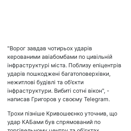
"Ворог завдав чотирьох ударів
керованими авіабомбами по цивільній
інфраструктурі міста. Поблизу епіцентрів
ударів пошкоджені багатоповерхівки,
нежитлові будівлі та об’єкти
інфраструктури. Вибиті сотні вікон", -
написав Григоров у своєму Telegram.
Трохи пізніше Кривошеєнко уточнив, що
удар КАБами був спрямований по
торгівельному центру та об'єктах