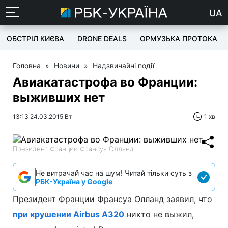
UA
ОБСТРІЛ КИЄВА
DRONE DEALS
ОРМУЗЬКА ПРОТОКА
Головна
»
Новини
»
Надзвичайні події
Авиакатастрофа во Франции:
выживших нет
13:13 24.03.2015 Вт
1 хв
Президент Франции Франсуа Олланд
Не витрачай час на шум! Читай тільки суть з
РБК-Україна у Google
Президент Франции Франсуа Олланд заявил, что
при крушении Airbus A320
никто не выжил,