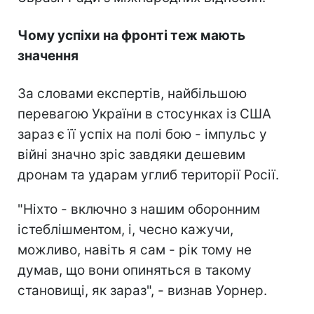
Чому успіхи на фронті теж мають
значення
За словами експертів, найбільшою
перевагою України в стосунках із США
зараз є її успіх на полі бою - імпульс у
війні значно зріс завдяки дешевим
дронам та ударам углиб території Росії.
"Ніхто - включно з нашим оборонним
істеблішментом, і, чесно кажучи,
можливо, навіть я сам - рік тому не
думав, що вони опиняться в такому
становищі, як зараз", - визнав Уорнер.