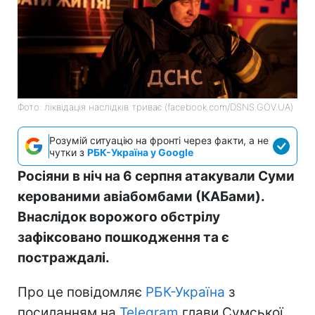
Фото: ліквідація наслідків триває (facebook.com/DSNS.GOV.UA)
Розумій ситуацію на фронті через факти, а не
чутки з
РБК-Україна у Google
Росіяни в ніч на 6 серпня атакували Суми
керованими авіабомбами (КАБами).
Внаслідок ворожого обстрілу
зафіксовано пошкодження та є
постраждалі.
Про це повідомляє
РБК-Україна
з
посиланням на
Telegram
глави Сумської