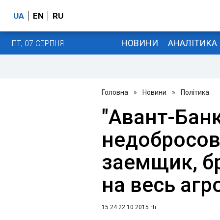
UA
EN
RU
НОВИНИ
АНАЛІТИКА
ПТ, 07 СЕРПНЯ
Головна
»
Новини
»
Політика
"Авант-Банк"
недобросо
заемщик, б
на весь агр
15:24 22.10.2015 Чт