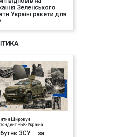
мп відповів на
хання Зеленського
ати Україні ракети для
О
ІТИКА
янтин Широкун
пондент РБК-Україна
бутнє ЗСУ – за