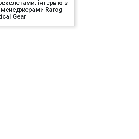
оскелетами: інтерв'ю з
-менеджерами Rarog
ical Gear