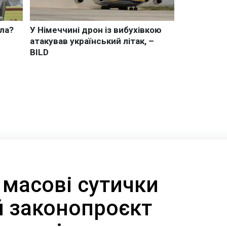
 масові сутички
й законопроєкт