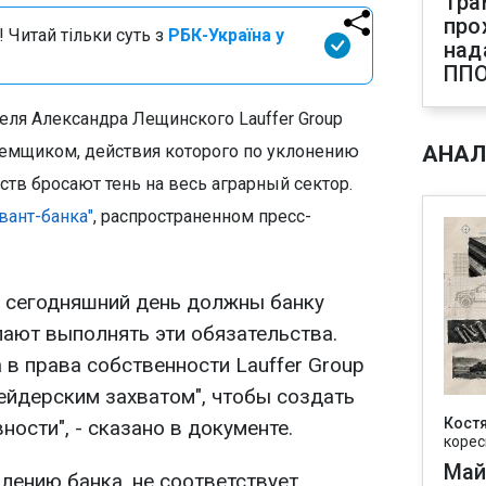
Тра
про
 Читай тільки суть з
РБК-Україна у
над
ПП
еля Александра Лещинского Lauffer Group
емщиком, действия которого по уклонению
АНАЛ
ств бросают тень на весь аграрный сектор.
вант-банка"
, распространенном пресс-
на сегодняшний день должны банку
лают выполнять эти обязательства.
 в права собственности Lauffer Group
ейдерским захватом", чтобы создать
Кост
ности", - сказано в документе.
корес
Май
влению банка, не соответствует