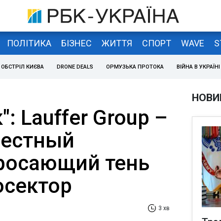
ПОЛІТИКА
БІЗНЕС
ЖИТТЯ
СПОРТ
WAVE
S
ОБСТРІЛ КИЄВА
DRONE DEALS
ОРМУЗЬКА ПРОТОКА
ВІЙНА В УКРАЇНІ
НОВИ
: Lauffer Group –
вестный
росающий тень
осектор
3 хв