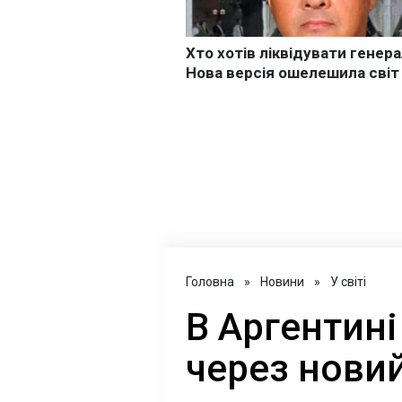
Головна
»
Новини
»
У світі
В Аргентині
через нови