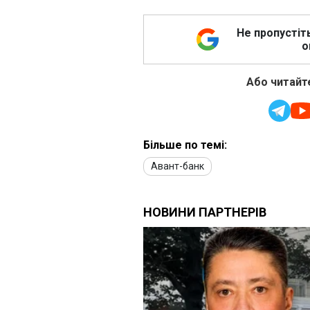
Не пропустіт
о
Або читайте
Більше по темі:
Авант-банк