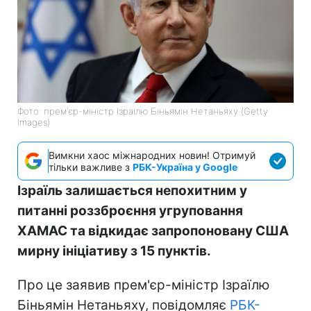
Фото: прем'єр-міністр Ізраїлю Біньямін Нетаньяху (Getty
Images)
Вимкни хаос міжнародних новин! Отримуй
тільки важливе з
РБК-Україна у Google
Ізраїль залишається непохитним у
питанні роззброєння угруповання
ХАМАС та відкидає запропоновану США
мирну ініціативу з 15 пунктів.
Про це заявив прем'єр-міністр Ізраїлю
Біньямін Нетаньяху, повідомляє
РБК-