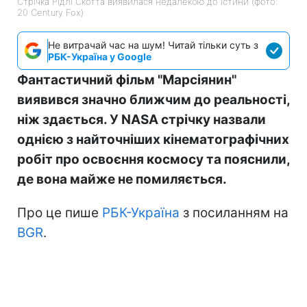
Стрічка Рідлі Скотта виявилася недалекою до істини (фото:
20 Century Fox)
Не витрачай час на шум! Читай тільки суть з
РБК-Україна у Google
Фантастичний фільм "Марсіянин"
виявився значно ближчим до реальності,
ніж здається. У NASA стрічку назвали
однією з найточніших кінематографічних
робіт про освоєння космосу та пояснили,
де вона майже не помиляється.
Про це пише
РБК-Україна
з посиланням на
BGR
.