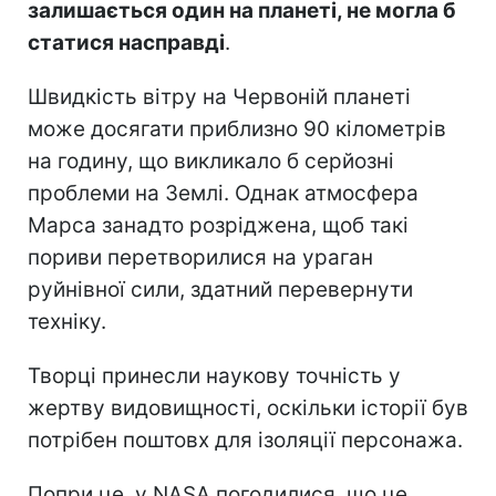
залишається один на планеті, не могла б
статися насправді
.
Швидкість вітру на Червоній планеті
може досягати приблизно 90 кілометрів
на годину, що викликало б серйозні
проблеми на Землі. Однак атмосфера
Марса занадто розріджена, щоб такі
пориви перетворилися на ураган
руйнівної сили, здатний перевернути
техніку.
Творці принесли наукову точність у
жертву видовищності, оскільки історії був
потрібен поштовх для ізоляції персонажа.
Попри це, у NASA погодилися, що це