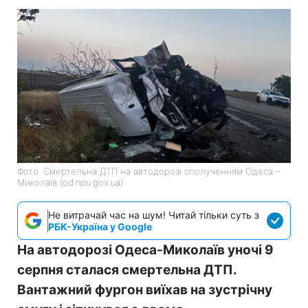
Фото: Смертельна ДТП на автодорозі сполученням Одеса –
Миколаїв (od.npu.gov.ua)
Не витрачай час на шум! Читай тільки суть з
РБК-Україна у Google
На автодорозі Одеса-Миколаїв уночі 9
серпня сталася смертельна ДТП.
Вантажний фургон виїхав на зустрічну