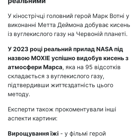
реальними
У кінострічці головний герой Марк Вотні у
виконанні Метта Деймона добуває кисень
із вуглекислого газу на Червоній планеті.
У 2023 році реальний прилад NASA під
назвою MOXIE успішно видобув кисень з
атмосфери Марса
, яка на 95 відсотків
складається з вуглекислого газу,
підтвердивши життєздатність цього
методу.
Експерти також прокоментували інші
аспекти картини:
Вирощування їжі
- у фільмі герой