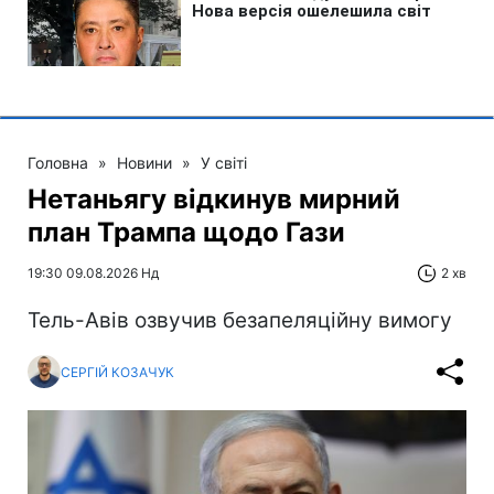
Головна
»
Новини
»
У світі
Нетаньягу відкинув мирний
план Трампа щодо Гази
19:30 09.08.2026 Нд
2 хв
Тель-Авів озвучив безапеляційну вимогу
СЕРГІЙ КОЗАЧУК