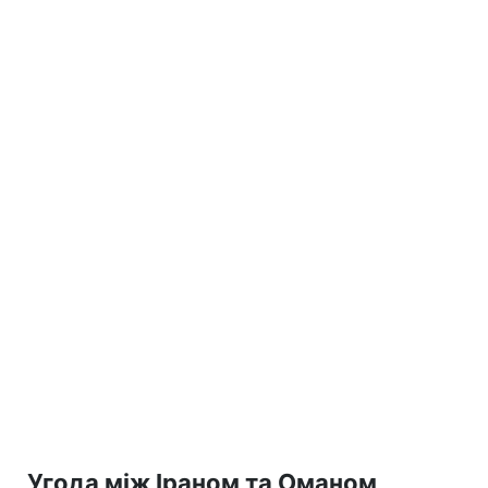
Угода між Іраном та Оманом