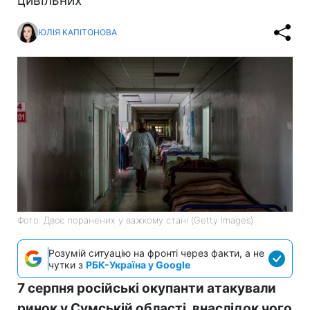
цивільних
ЮЛІЯ КАПІТОНОВА
Фото: Двоє поранених у важкому стані (Getty Images)
Розумій ситуацію на фронті через факти, а не
чутки з
РБК-Україна у Google
7 серпня російські окупанти атакували
ринок у Сумській області, внаслідок чого