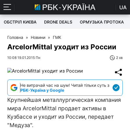
UA
ОБСТРІЛ КИЄВА
DRONE DEALS
ОРМУЗЬКА ПРОТОКА
Головна
»
Новини
»
ГМК
ArcelorMittal уходит из России
10:08 19.01.2015 Пн
2 хв
Не витрачай час на шум! Читай тільки суть з
РБК-Україна у Google
Крупнейшая металлургическая компания
мира ArcelorMittal продает активы в
Кузбассе и уходит из России, передает
"Медуза".