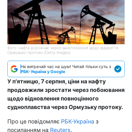
Фото: нафта дорожчає через занепокоєння щодо відкриття
Ормузької протоки (Getty Images)
Не витрачай час на шум! Читай тільки суть з
РБК-Україна у Google
У п'ятницю, 7 серпня, ціни на нафту
продовжили зростати через побоювання
щодо відновлення повноцінного
судноплавства через Ормузьку протоку.
Про це повідомляє
РБК-Україна
з
посиланням на
Reuters
.