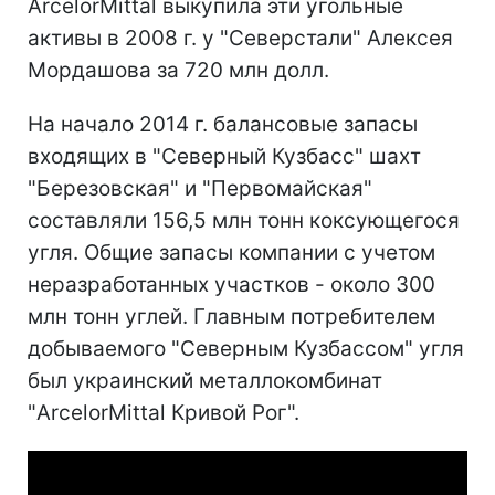
ArcelorMittal выкупила эти угольные
активы в 2008 г. у "Северстали" Алексея
Мордашова за 720 млн долл.
На начало 2014 г. балансовые запасы
входящих в "Северный Кузбасс" шахт
"Березовская" и "Первомайская"
составляли 156,5 млн тонн коксующегося
угля. Общие запасы компании с учетом
неразработанных участков - около 300
млн тонн углей. Главным потребителем
добываемого "Северным Кузбассом" угля
был украинский металлокомбинат
"ArcelorMittal Кривой Рог".