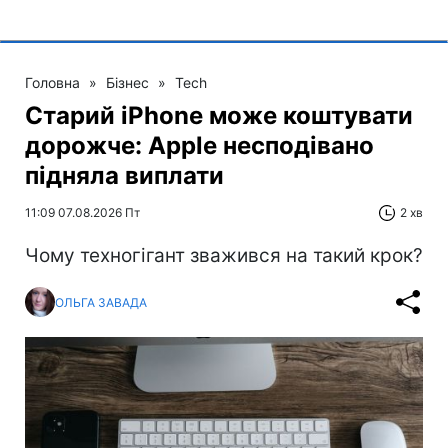
Головна
»
Бізнес
»
Tech
Старий iPhone може коштувати
дорожче: Apple несподівано
підняла виплати
11:09 07.08.2026 Пт
2 хв
Чому техногігант зважився на такий крок?
ОЛЬГА ЗАВАДА