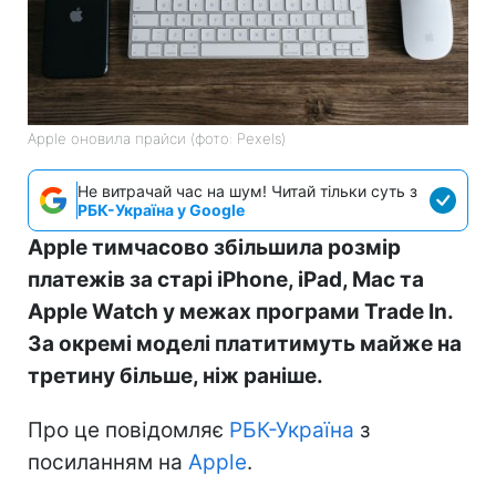
Apple оновила прайси (фото: Pexels)
Не витрачай час на шум! Читай тільки суть з
РБК-Україна у Google
Apple тимчасово збільшила розмір
платежів за старі iPhone, iPad, Mac та
Apple Watch у межах програми Trade In.
За окремі моделі платитимуть майже на
третину більше, ніж раніше.
Про це повідомляє
РБК-Україна
з
посиланням на
Apple
.