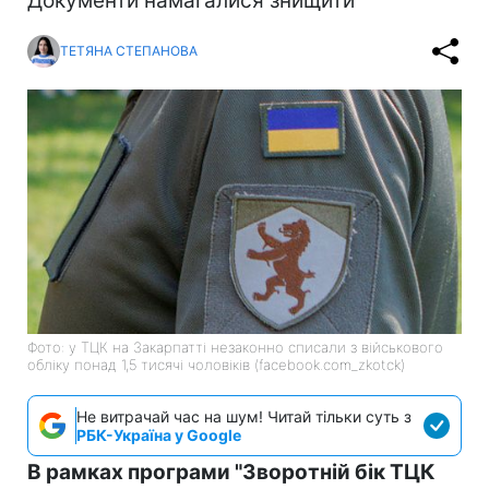
Документи намагалися знищити
ТЕТЯНА СТЕПАНОВА
Фото: у ТЦК на Закарпатті незаконно списали з військового
обліку понад 1,5 тисячі чоловіків (facebook.com_zkotck)
Не витрачай час на шум! Читай тільки суть з
РБК-Україна у Google
В рамках програми "Зворотній бік ТЦК