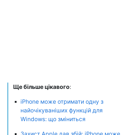
Ще більше цікавого
:
iPhone може отримати одну з
найочікуваніших функцій для
Windows: що зміниться
Захист Apple дав збій: iPhone може