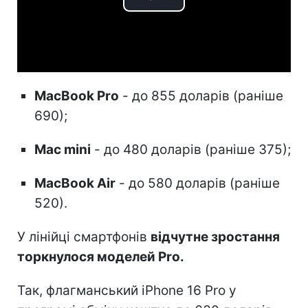
Play
Video
MacBook Pro
- до 855 доларів (раніше
690);
Mac mini
- до 480 доларів (раніше 375);
MacBook Air
- до 580 доларів (раніше
520).
У лінійці смартфонів
відчутне зростання
торкнулося моделей Pro.
Так, флагманський iPhone 16 Pro у