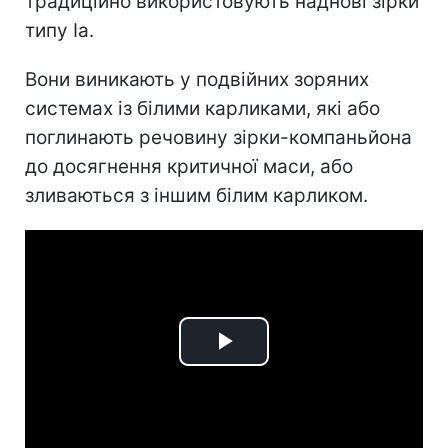
традиційно використовують наднові зірки
типу Ia.
Вони виникають у подвійних зоряних
системах із білими карликами, які або
поглинають речовину зірки-компаньйона
до досягнення критичної маси, або
зливаються з іншим білим карликом.
Play
Video