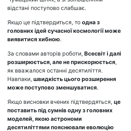
відстані поступово слабшає.
Якщо це підтвердиться, то
одна з
головних ідей сучасної космології може
виявитися хибною
.
За словами авторів роботи,
Всесвіт і далі
розширюється, але не прискорюється
,
як вважалося останні десятиліття.
Навпаки,
швидкість цього розширення
може поступово зменшуватися
.
Якщо висновки вчених підтвердяться,
це
поставить під сумнів одну з головних
моделей, якою астрономи
десятиліттями пояснювали еволюцію