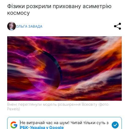
Фізики розкрили приховану асиметрію
космосу
ОЛЬГА ЗАВАДА
Вчені переглянули модель розширення Всесвіту (фото:
Pexels)
Не витрачай час на шум! Читай тільки суть з
РБК-Україна у Google