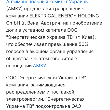
Антимонопольный комитет Украины
(АМКУ) предоставил разрешение
компании ELEKTRICAL ENERGY HOLDING
GmbH (г. Вена, Австрия) на приобретение
доли в уставном капитале ООО
"Энергетическая Украина ТВ" (г. Киев),
что обеспечивает превышение 50%
голосов в высшем органе управления
общества. Об этом говорится в
сообщении
АМКУ
.
ООО "Энергетическая Украина ТВ" -
компания, занимающаяся
распределением и поставкой
электроэнергии. "Энергетическая
Украина ТВ" подконтрольна ОАО