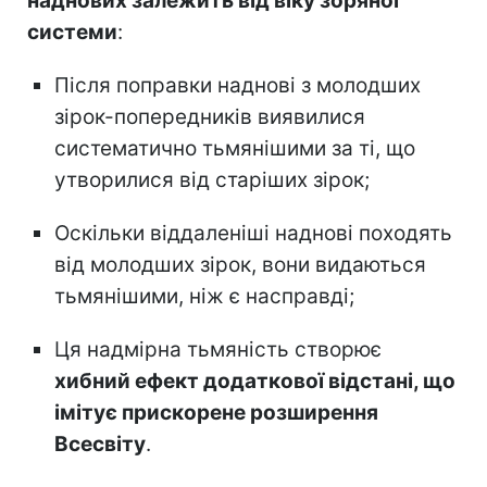
наднових залежить від віку зоряної
системи
:
Після поправки наднові з молодших
зірок-попередників виявилися
систематично тьмянішими за ті, що
утворилися від старіших зірок;
Оскільки віддаленіші наднові походять
від молодших зірок, вони видаються
тьмянішими, ніж є насправді;
Ця надмірна тьмяність створює
хибний ефект додаткової відстані, що
імітує прискорене розширення
Всесвіту
.