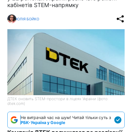
кабінетів STEM-напрямку
ЮЛІЯ БОЙКО
ДТЕК оновить STEM-простори в ліцеях України (фото:
dtek.com)
Не витрачай час на шум! Читай тільки суть з
РБК-Україна у Google