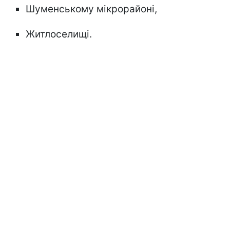
Шуменському мікрорайоні,
Житлоселищі.