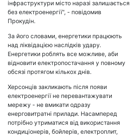
інфраструктури місто наразі залишається
без електроенергії", - повідомив
Прокудін.
За його словами, енергетики працюють
над ліквідацією наслідків удару.
Енергетики роблять все можливе, аби
відновити електропостачання у повному
обсязі протягом кількох днів.
Херсонців закликають після появи
електроенергії не перевантажувати
мережу - не вмикати одразу
енерговитратні прилади. Насамперед
потрібно утриматися від використання
кондиціонерів, бойлерів, електроплит,