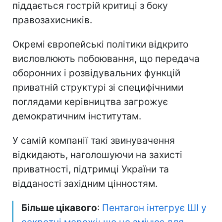
піддається гострій критиці з боку
правозахисників.
Окремі європейські політики відкрито
висловлюють побоювання, що передача
оборонних і розвідувальних функцій
приватній структурі зі специфічними
поглядами керівництва загрожує
демократичним інститутам.
У самій компанії такі звинувачення
відкидають, наголошуючи на захисті
приватності, підтримці України та
відданості західним цінностям.
Більше цікавого
:
Пентагон інтегрує ШІ у