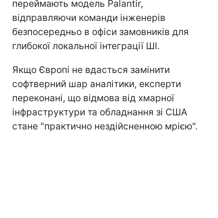
переймають модель Palantir,
відправляючи команди інженерів
безпосередньо в офіси замовників для
глибокої локальної інтеграції ШІ.
Якщо Європі не вдасться замінити
софтверний шар аналітики, експерти
переконані, що відмова від хмарної
інфраструктури та обладнання зі США
стане "практично нездійсненною мрією".