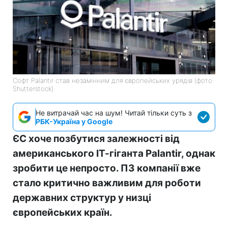
Софт Palantir став незамінним для європейських урядів (фото:
Shutterstock)
Не витрачай час на шум! Читай тільки суть з
РБК-Україна у Google
ЄС хоче позбутися залежності від
американського ІТ-гіганта Palantir, однак
зробити це непросто. ПЗ компанії вже
стало критично важливим для роботи
державних структур у низці
європейських країн.