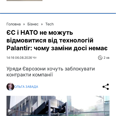
Головна
»
Бізнес
»
Tech
ЄС і НАТО не можуть
відмовитися від технологій
Palantir: чому заміни досі немає
14:16 06.08.2026 Чт
2 хв
Уряди Єврозони хочуть заблокувати
контракти компанії
ОЛЬГА ЗАВАДА