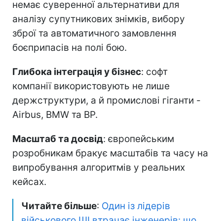
немає суверенної альтернативи для
аналізу супутникових знімків, вибору
зброї та автоматичного замовлення
боєприпасів на полі бою.
Глибока інтеграція у бізнес
: софт
компанії використовують не лише
держструктури, а й промислові гіганти -
Airbus, BMW та BP.
Масштаб та досвід
: європейським
розробникам бракує масштабів та часу на
випробування алгоритмів у реальних
кейсах.
Читайте більше
:
Один із лідерів
військового ШІ втрачає інженерів: що