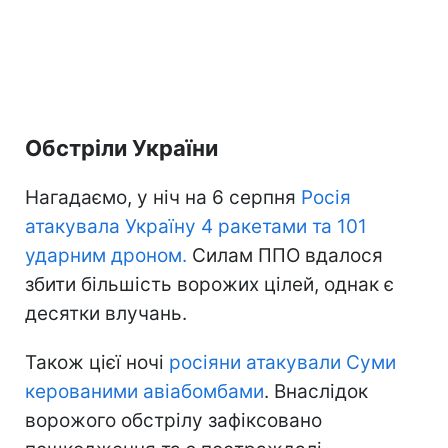
Обстріли України
Нагадаємо, у ніч на 6 серпня
Росія
атакувала Україну 4 ракетами та 101
ударним дроном.
Силам ППО вдалося
збити більшість ворожих цілей, однак є
десятки влучань.
Також цієї ночі
росіяни атакували Суми
керованими авіабомбами
. Внаслідок
ворожого обстрілу зафіксовано