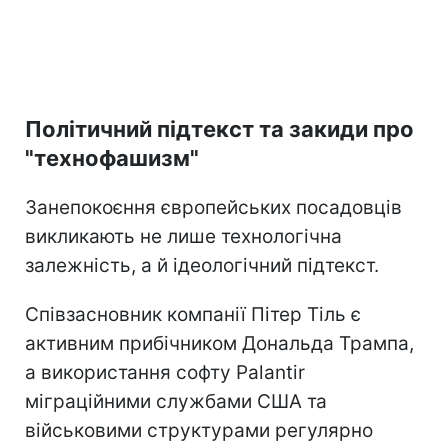
Політичний підтекст та закиди про
"технофашизм"
Занепокоєння європейських посадовців
викликають не лише технологічна
залежність, а й ідеологічний підтекст.
Співзасновник компанії Пітер Тіль є
активним прибічником Дональда Трампа,
а використання софту Palantir
міграційними службами США та
військовими структурами регулярно