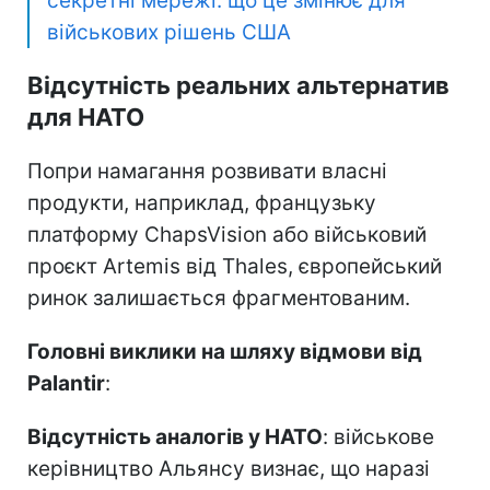
секретні мережі: що це змінює для
військових рішень США
Відсутність реальних альтернатив
для НАТО
Попри намагання розвивати власні
продукти, наприклад, французьку
платформу ChapsVision або військовий
проєкт Artemis від Thales, європейський
ринок залишається фрагментованим.
Головні виклики на шляху відмови від
Palantir
:
Відсутність аналогів у НАТО
: військове
керівництво Альянсу визнає, що наразі