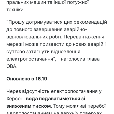
пральних машин та іншої потужної
техніки.
"Прошу дотримуватися цих рекомендацій
до повного завершення аварійно-
відновлювальних робіт. Перевантаження
мережі може призвести до нових аварій і
суттєво затягнути відновлення
електропостачання", - наголосив глава
ОВА.
Оновлено о 16.19
Через відсутність електропостачання у
Херсоні
вода подаватиметься зі
зниженим тиском.
Тому можливі перебої
з водопостачанням на верхніх поверхах