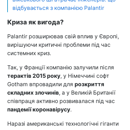
відбувається з компанією Palantir
Криза як вигода?
Palantir розширював свій вплив у Європі,
вирішуючи критичні проблеми під час
системних криз.
Так, у Франції компанію залучили після
терактів 2015 року
, у Німеччині софт
Gotham впровадили для
розкриття
складних злочинів
, а у Великій Британії
співпраця активно розвивалася під час
пандемії коронавірусу
.
Наразі американські технологічні гіганти