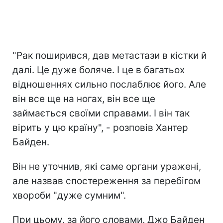
"Рак поширився, дав метастази в кістки й
далі. Це дуже боляче. І це в багатьох
відношеннях сильно послаблює його. Але
він все ще на ногах, він все ще
займається своїми справами. І він так
вірить у цю країну", - розповів Хантер
Байден.
Він не уточнив, які саме органи уражені,
але назвав спостереження за перебігом
хвороби "дуже сумним".
При цьому, за його словами, Джо Байден