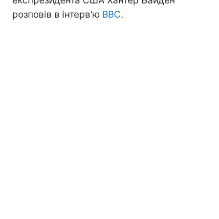
експрезидента США Хантер Байден
розповів в інтерв'ю
BBC
.