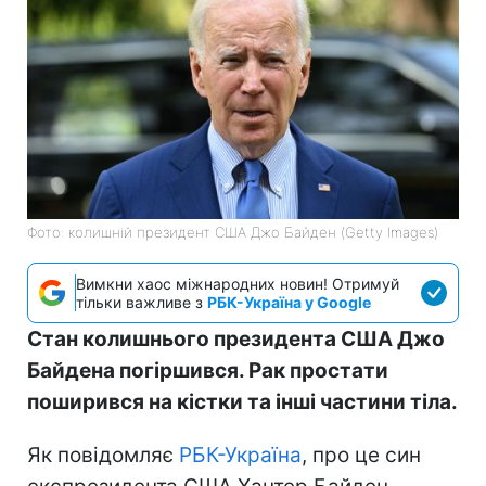
Фото: колишній президент США Джо Байден (Getty Images)
Вимкни хаос міжнародних новин! Отримуй
тільки важливе з
РБК-Україна у Google
Стан колишнього президента США Джо
Байдена погіршився. Рак простати
поширився на кістки та інші частини тіла.
Як повідомляє
РБК-Україна
, про це син