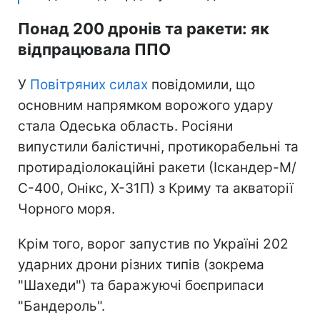
Понад 200 дронів та ракети: як
відпрацювала ППО
У
Повітряних силах
повідомили, що
основним напрямком ворожого удару
стала Одеська область. Росіяни
випустили балістичні, протикорабельні та
протирадіолокаційні ракети (Іскандер-М/
С-400, Онікс, Х-31П) з Криму та акваторії
Чорного моря.
Крім того, ворог запустив по Україні 202
ударних дрони різних типів (зокрема
"Шахеди") та баражуючі боєприпаси
"Бандероль".