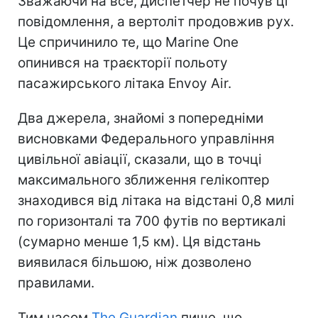
Зважаючи на все, диспетчер не почув ці
повідомлення, а вертоліт продовжив рух.
Це спричинило те, що Marine One
опинився на траєкторії польоту
пасажирського літака Envoy Air.
Два джерела, знайомі з попередніми
висновками Федерального управління
цивільної авіації, сказали, що в точці
максимального зближення гелікоптер
знаходився від літака на відстані 0,8 милі
по горизонталі та 700 футів по вертикалі
(сумарно менше 1,5 км). Ця відстань
виявилася більшою, ніж дозволено
правилами.
Тим часом
The Guardian
пише, що