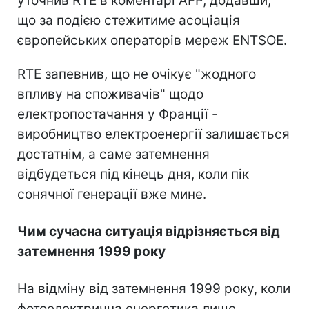
уточнив RTE в коментарі AFP, додавши,
що за подією стежитиме асоціація
європейських операторів мереж ENTSOE.
RTE запевнив, що не очікує "жодного
впливу на споживачів" щодо
електропостачання у Франції -
виробництво електроенергії залишається
достатнім, а саме затемнення
відбудеться під кінець дня, коли пік
сонячної генерації вже мине.
Чим сучасна ситуація відрізняється від
затемнення 1999 року
На відміну від затемнення 1999 року, коли
фотоелектрична енергетика лише