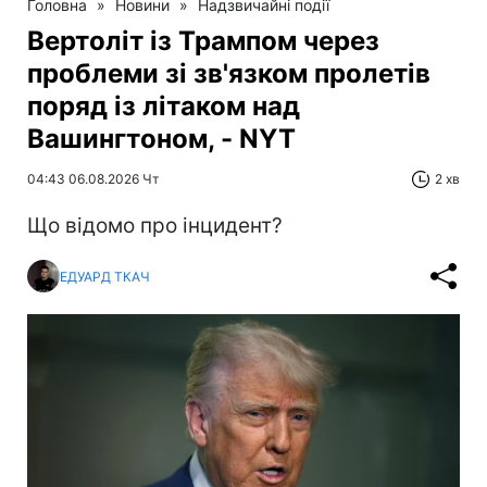
Головна
»
Новини
»
Надзвичайні події
Вертоліт із Трампом через
проблеми зі зв'язком пролетів
поряд із літаком над
Вашингтоном, - NYT
04:43 06.08.2026 Чт
2 хв
Що відомо про інцидент?
ЕДУАРД ТКАЧ