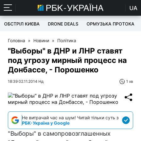
UA
ОБСТРІЛ КИЄВА
DRONE DEALS
ОРМУЗЬКА ПРОТОКА
Головна
»
Новини
»
Політика
"Выборы" в ДНР и ЛНР ставят
под угрозу мирный процесс на
Донбассе, - Порошенко
18:39 02.11.2014 Нд
1 хв
Не витрачай час на шум! Читай тільки суть з
РБК-Україна у Google
"Выборы" в самопровозглашенных