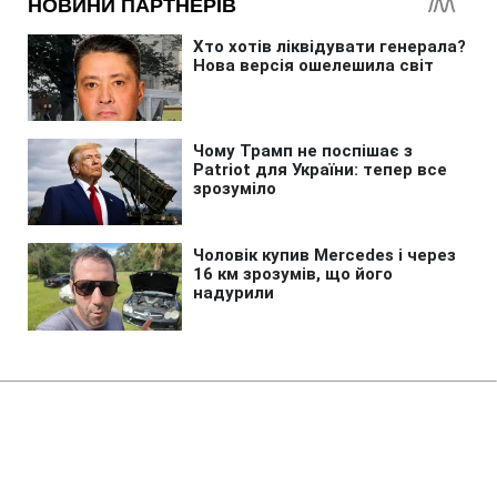
Головна
»
Новини
»
Війна в Україні
Обмін розвідданими між США