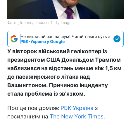
Фото: Дональд Трамп (Getty Images)
Не витрачай час на шум! Читай тільки суть з
РБК-Україна у Google
У вівторок військовий гелікоптер із
президентом США Дональдом Трампом
наблизився на відстань менше ніж 1,5 км
до пасажирського літака над
Вашингтоном. Причиною інциденту
стала проблема із зв'язком.
Про це повідомляє
РБК-Україна
з
посиланням на
The New York Times
.