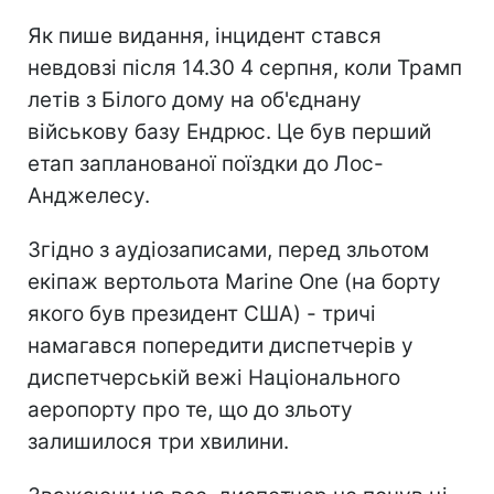
Як пише видання, інцидент стався
невдовзі після 14.30 4 серпня, коли Трамп
летів з Білого дому на об'єднану
військову базу Ендрюс. Це був перший
етап запланованої поїздки до Лос-
Анджелесу.
Згідно з аудіозаписами, перед зльотом
екіпаж вертольота Marine One (на борту
якого був президент США) - тричі
намагався попередити диспетчерів у
диспетчерській вежі Національного
аеропорту про те, що до зльоту
залишилося три хвилини.