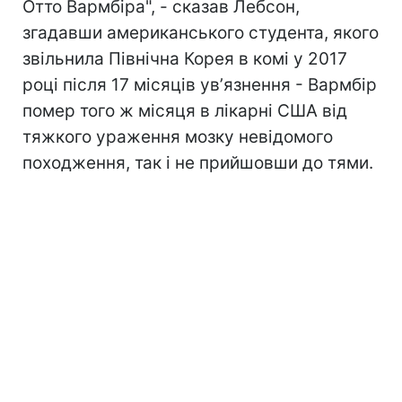
Отто Вармбіра", - сказав Лебсон,
згадавши американського студента, якого
звільнила Північна Корея в комі у 2017
році після 17 місяців увʼязнення - Вармбір
помер того ж місяця в лікарні США від
тяжкого ураження мозку невідомого
походження, так і не прийшовши до тями.