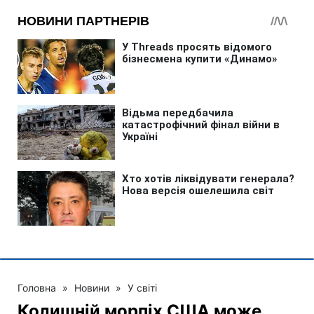
Головна
»
Новини
»
У світі
Колишній морпіх США може