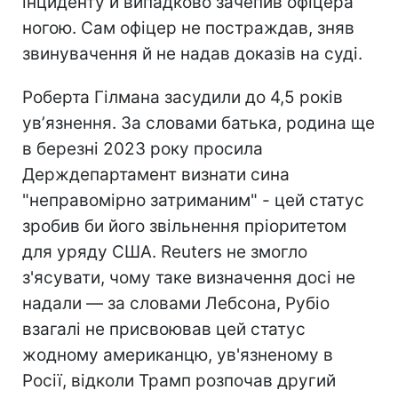
інциденту й випадково зачепив офіцера
ногою. Сам офіцер не постраждав, зняв
звинувачення й не надав доказів на суді.
Роберта Гілмана засудили до 4,5 років
увʼязнення. За словами батька, родина ще
в березні 2023 року просила
Держдепартамент визнати сина
"неправомірно затриманим" - цей статус
зробив би його звільнення пріоритетом
для уряду США. Reuters не змогло
з'ясувати, чому таке визначення досі не
надали — за словами Лебсона, Рубіо
взагалі не присвоював цей статус
жодному американцю, ув'язненому в
Росії, відколи Трамп розпочав другий