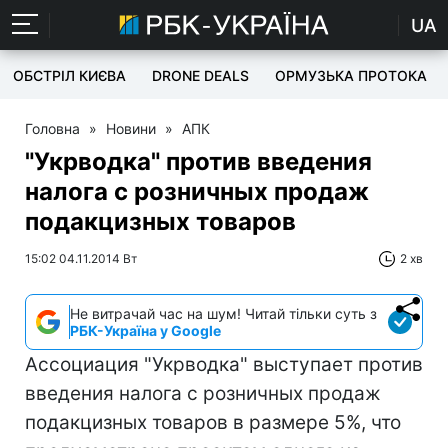
UA
ОБСТРІЛ КИЄВА
DRONE DEALS
ОРМУЗЬКА ПРОТОКА
Головна
»
Новини
»
АПК
"Укрводка" против введения
налога с розничных продаж
подакцизных товаров
15:02 04.11.2014 Вт
2 хв
Не витрачай час на шум! Читай тільки суть з
РБК-Україна у Google
Ассоциация "Укрводка" выступает против
введения налога с розничных продаж
подакцизных товаров в размере 5%, что