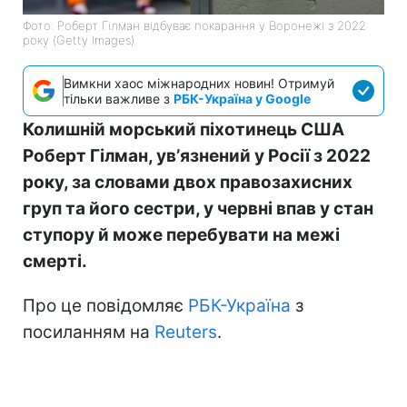
Фото: Роберт Гілман відбуває покарання у Воронежі з 2022
року (Getty Images)
Вимкни хаос міжнародних новин! Отримуй
тільки важливе з
РБК-Україна у Google
Колишній морський піхотинець США
Роберт Гілман, увʼязнений у Росії з 2022
року, за словами двох правозахисних
груп та його сестри, у червні впав у стан
ступору й може перебувати на межі
смерті.
Про це повідомляє
РБК-Україна
з
посиланням на
Reuters
.