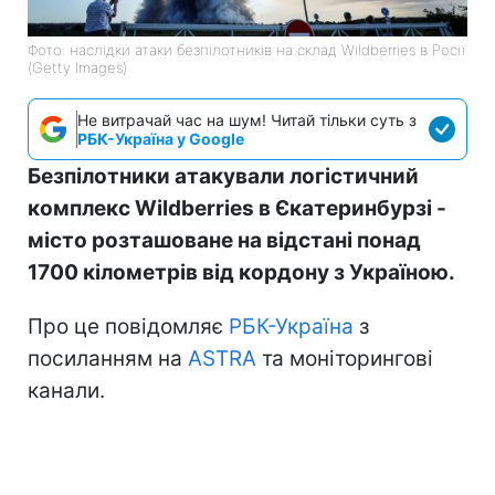
Фото: наслідки атаки безпілотників на склад Wildberries в Росії
(Getty Images)
Не витрачай час на шум! Читай тільки суть з
РБК-Україна у Google
Безпілотники атакували логістичний
комплекс Wildberries в Єкатеринбурзі -
місто розташоване на відстані понад
1700 кілометрів від кордону з Україною.
Про це повідомляє
РБК-Україна
з
посиланням на
ASTRA
та моніторингові
канали.