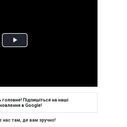
Play
Video
ь головне! Підпишіться на наші
новлення в Google!
 нас там, де вам зручно!