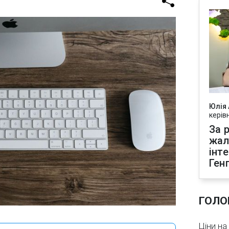
Юлія
керів
За р
жал
інт
Ген
ГОЛО
Ціни на