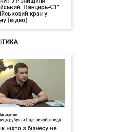
ни ГУР знищили
ійський "Панцирь-С1"
військовий кран у
му (відео)
ІТИКА
 Акимова
ниця рубрики Надзвичайні події
ік ніхто з бізнесу не