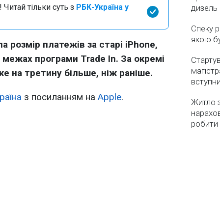
 Читай тільки суть з
РБК-Україна у
дизель 
Спеку р
якою бу
а розмір платежів за старі iPhone,
у межах програми Trade In. За окремі
Стартув
магістр
 на третину більше, ніж раніше.
вступн
раїна
з посиланням на
Apple
.
Житло з
нарахо
робити