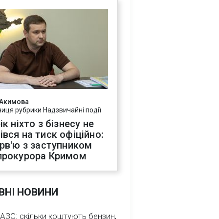
 Акимова
ниця рубрики Надзвичайні події
ік ніхто з бізнесу не
івся на тиск офіційно:
ерв'ю з заступником
прокурора Кримом
ВНІ НОВИНИ
 АЗС: скільки коштують бензин,