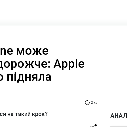
one може
дорожче: Apple
о підняла
2 хв
ся на такий крок?
АНАЛ