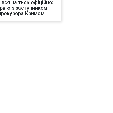
івся на тиск офіційно:
ерв'ю з заступником
прокурора Кримом