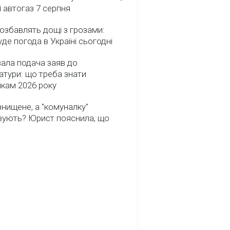
і автогаз 7 серпня
озбавлять дощі з грозами:
де погода в Україні сьогодні
ала подача заяв до
атури: що треба знати
икам 2026 року
нищене, а "комуналку"
вують? Юрист пояснила, що