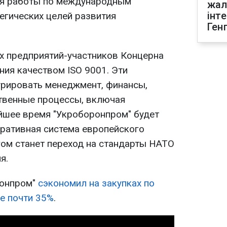
ия работы по международным
жал
інт
тегических целей развития
Ген
х предприятий-участников Концерна
ния качеством ISO 9001. Эти
урировать менеджмент, финансы,
твенные процессы, включая
айшее время "Укроборонпром" будет
оративная система европейского
ом станет переход на стандарты НАТО
я.
ронпром"
сэкономил на закупках по
е почти 35%
.