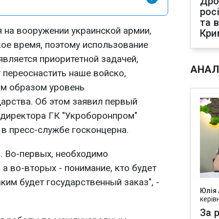
Дро
рос
та 
я на вооружении украинской армии,
Кри
кое время, поэтому использование
является приоритетной задачей,
АНАЛ
 переоснастить наше войско,
им образом уровень
арства. Об этом заявил первый
 директора ГК "Укроборонпром"
 в пресс-службе госконцерна.
. Во-первых, необходимо
 а во-вторых - понимание, кто будет
ким будет государственный заказ", -
Юлія
керів
За р