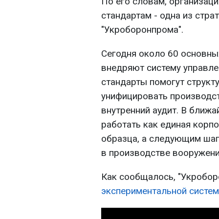
По его словам, организац
стандартам - одна из стра
"Укроборонпрома".
Сегодня около 60 основны
внедряют систему управле
стандарты помогут структ
унифицировать производс
внутренний аудит. В ближ
работать как единая корп
образца, а следующим шаг
в производстве вооружени
Как сообщалось, "Укробо
экспериментальной систем