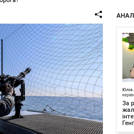
ворога?
АНАЛ
Юлія
керів
За р
жал
інт
Ген