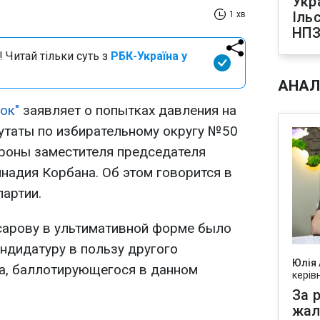
Укр
Іль
1 хв
НПЗ
 Читай тільки суть з
РБК-Україна у
АНАЛ
лок"
заявляет о попытках давления на
утаты по избирательному округу №50
роны заместителя председателя
надия Корбана. Об этом говорится в
артии.
сарову в ультимативной форме было
ндидатуру в пользу другого
Юлія
ра, баллотирующегося в данном
керів
За р
жал