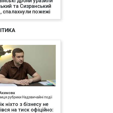
аїнські дрони уразили
ський та Сизранський
, спалахнули пожежі
ІТИКА
 Акимова
ниця рубрики Надзвичайні події
ік ніхто з бізнесу не
івся на тиск офіційно: