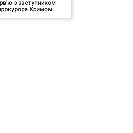
ерв'ю з заступником
прокурора Кримом