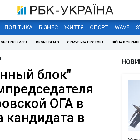
ПОЛІТИКА
БІЗНЕС
ЖИТТЯ
СПОРТ
WAVE
S
ОБСТРІЛ КИЄВА
DRONE DEALS
ОРМУЗЬКА ПРОТОКА
ВІЙНА В УКРАЇНІ
4
НОВИ
нный блок"
мпредседателя
овской ОГА в
а кандидата в