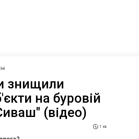
їні
и знищили
б'єкти на буровій
Сиваш" (відео)
1 хв