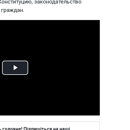
Конституцию, законодательство
 граждан.
Play
Video
ь головне! Підпишіться на наші