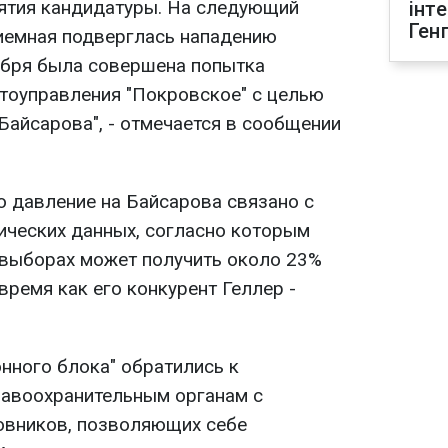
нятия кандидатуры. На следующий
інт
Ген
иемная подверглась нападению
тября была совершена попытка
тоуправления "Покровское" с целью
Байсарова", - отмечается в сообщении
о давление на Байсарова связано с
ческих данных, согласно которым
 выборах может получить около 23%
время как его конкурент Геллер -
нного блока" обратились к
равоохранительным органам с
овников, позволяющих себе