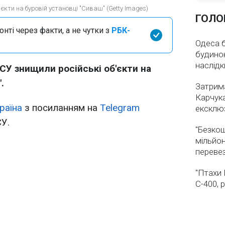
єкти на буровій установці "Сиваш" (Getty Images)
ГОЛО
нті через факти, а не чутки з
РБК-
Одеса бе
будинок
наслідк
СУ знищили російські об'єкти на
.
Затрима
Карчука
раїна
з посиланням на
Telegram
ексклюз
У.
"Безкош
мільйон
переве
"Птахи 
С-400, 