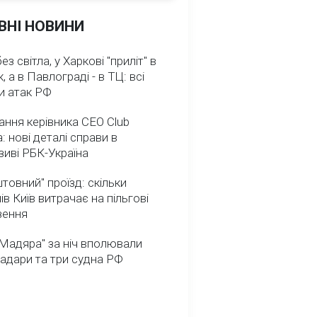
ВНІ НОВИНИ
з світла, у Харкові "приліт" в
, а в Павлограді - в ТЦ: всі
и атак РФ
ння керівника CEO Club
: нові деталі справи в
иві РБК-Україна
товний" проїзд: скільки
ів Київ витрачає на пільгові
зення
Мадяра" за ніч вполювали
радари та три судна РФ