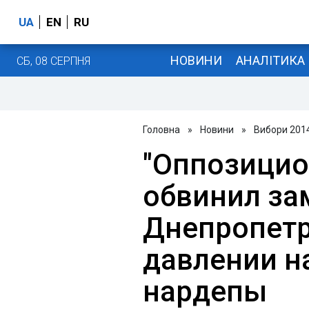
UA
EN
RU
НОВИНИ
АНАЛІТИКА
СБ, 08 СЕРПНЯ
Головна
»
Новини
»
Вибори 201
"Оппозицио
обвинил за
Днепропетр
давлении н
нардепы