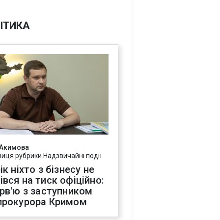
ІТИКА
 Акимова
ниця рубрики Надзвичайні події
ік ніхто з бізнесу не
івся на тиск офіційно:
ерв'ю з заступником
прокурора Кримом