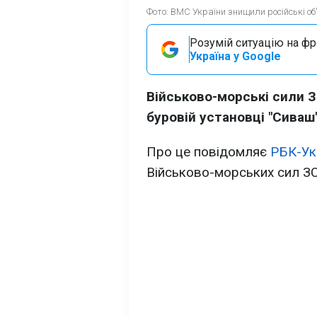
Фото: ВМС України знищили російські об'
Розумій ситуацію на фро
Україна у Google
Військово-морські сили З
буровій установці "Сиваш"
Про це повідомляє
РБК-Ук
Військово-морських сил ЗС