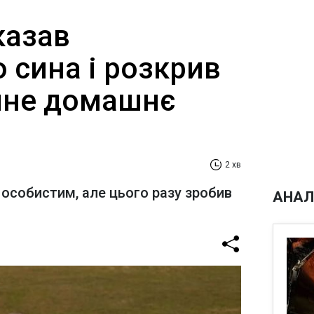
казав
 сина і розкрив
чне домашнє
2 хв
 особистим, але цього разу зробив
АНАЛ