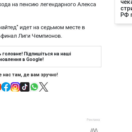
чек
хода на пенсию легендарного Алекса
стр
РФ 
айтед" идет на седьмом месте в
ьфинал Лиги Чемпионов.
ь головне! Підпишіться на наші
новлення в Google!
 нас там, де вам зручно!