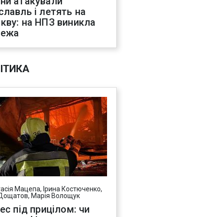
ни атакували
славль і летять на
кву: на НПЗ виникла
жежа
ІТИКА
асія Мацепа, Ірина Костюченко,
Дощатов, Марія Волощук
нес під прицілом: чи