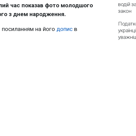
водій з
лий час показав фото молодшого
закон
ого з днем народження.
Податко
 посиланням на його
допис
в
українц
уважні