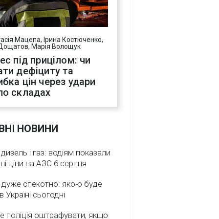
асія Мацепа, Ірина Костюченко,
Дощатов, Марія Волощук
нес під прицілом: чи
ати дефіциту та
ибка цін через удари
по складах
ВНІ НОВИНИ
 дизель і газ: водіям показали
ні ціни на АЗС 6 серпня
 дуже спекотно: якою буде
в Україні сьогодні
е поліція оштрафувати, якщо