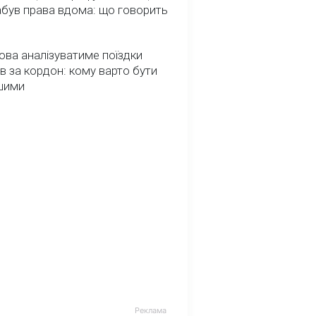
абув права вдома: що говорить
ва аналізуватиме поїздки
ів за кордон: кому варто бути
шими