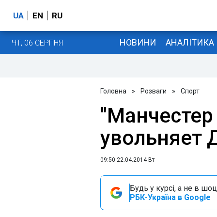
UA
EN
RU
НОВИНИ
АНАЛІТИКА
ЧТ, 06 СЕРПНЯ
Головна
»
Розваги
»
Спорт
"Манчестер
увольняет 
09:50 22.04.2014 Вт
Будь у курсі, а не в шоц
РБК-Україна в Google