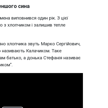
еншого сина
на виповнився один рік. З цієї
то з хлопчиком і залишив тепле
йно хлопчика звуть Марко Сергійович,
но називають Калачиком. Таке
ам батько, а донька Стефанія називає
иком".