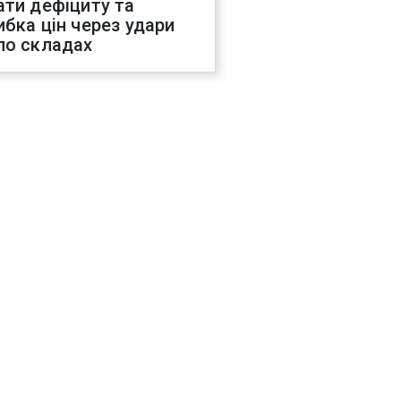
ати дефіциту та
ибка цін через удари
по складах