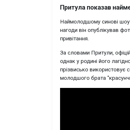
Притула показав найм
Наймолодшому синові шоуме
нагоди він опублікував фо
привітання.
За словами Притули, офіці
однак у родині його лагід
прізвисько використовує с
молодшого брата "красунч