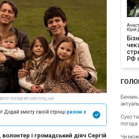
Анаст
Юрій 
Біз
чек
стр
РФ 
ГОЛО
Бензин,
ото: instagram.com/siriy_ua)
актуаль
і! Додай змісту своїй стрічці
разом з
Сухо та
погода 
 волонтер і громадський діяч Сергій
Чи мож