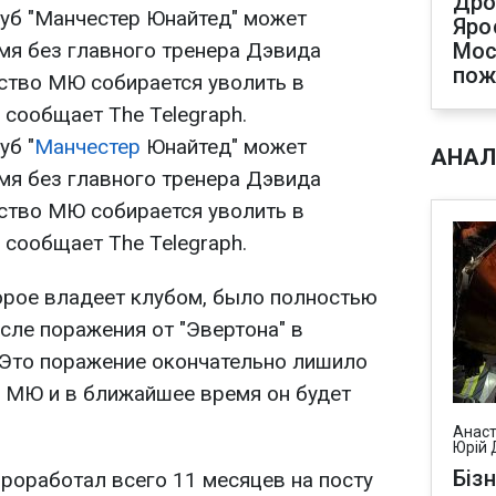
Дро
уб "Манчестер Юнайтед" может
Яро
мя без главного тренера Дэвида
Мос
по
ство МЮ собирается уволить в
 сообщает The Telegraph.
уб "
Манчестер
Юнайтед" может
АНАЛ
мя без главного тренера Дэвида
ство МЮ собирается уволить в
 сообщает The Telegraph.
орое владеет клубом, было полностью
сле поражения от "Эвертона" в
 Это поражение окончательно лишило
 МЮ и в ближайшее время он будет
Анаст
Юрій 
Біз
оработал всего 11 месяцев на посту