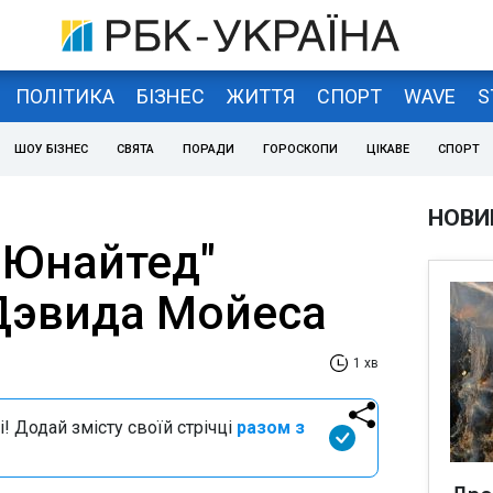
ПОЛІТИКА
БІЗНЕС
ЖИТТЯ
СПОРТ
WAVE
S
ШОУ БІЗНЕС
СВЯТА
ПОРАДИ
ГОРОСКОПИ
ЦІКАВЕ
СПОРТ
НОВИ
 Юнайтед"
Дэвида Мойеса
1 хв
і! Додай змісту своїй стрічці
разом з