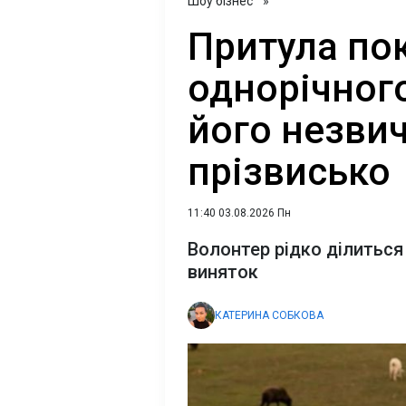
Шоу бізнес
»
Притула по
однорічного
його незви
прізвисько
11:40 03.08.2026 Пн
Волонтер рідко ділиться
виняток
КАТЕРИНА СОБКОВА