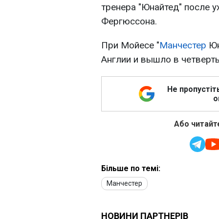
тренера "Юнайтед" после у
Фергюссона.
При Мойесе "
Манчестер
Юн
Англии и вышло в четверт
Не пропустіт
о
Або читайте
Більше по темі:
Манчестер