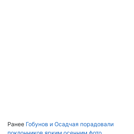
Ранее
Гобунов и Осадчая порадовали
поклонников ярким осенним фото
.