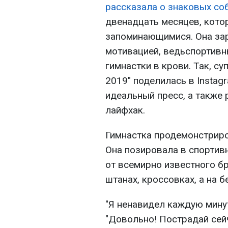
рассказала о знаковых со
двенадцать месяцев, кот
запоминающимися. Она за
мотивацией, ведьспортивн
гимнастки в крови. Так, с
2019" поделилась в Instag
идеальный пресс, а также
лайфхак.
Гимнастка продемонстриро
Она позировала в спортив
от всемирно известного б
штанах, кроссовках, а на б
"Я ненавидел каждую минут
"Довольно! Пострадай сей