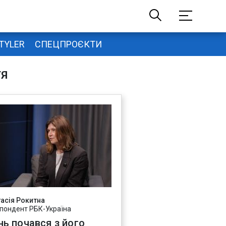
TYLER
СПЕЦПРОЄКТИ
ТЯ
асія Рокитна
пондент РБК-Україна
нь почався з його