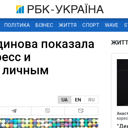
ПОЛІТИКА
БІЗНЕС
ЖИТТЯ
СПОРТ
WAVE
S
динова показала
ЖИТ
есс и
ь личным
UA
EN
RU
Анаст
корес
"Де