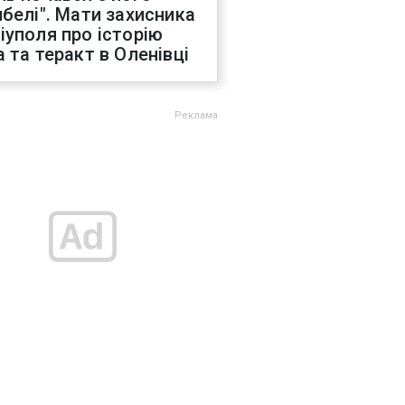
ибелі". Мати захисника
іуполя про історію
а та теракт в Оленівці