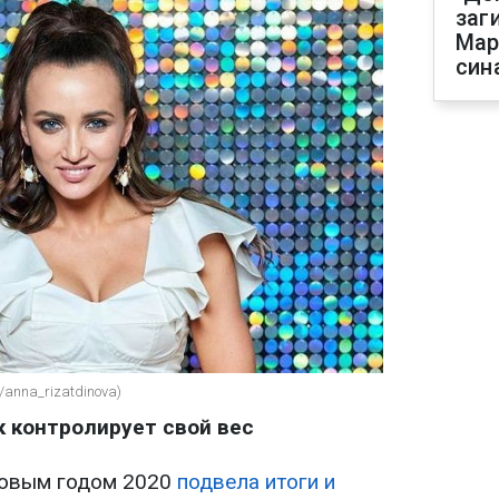
заг
Мар
син
/anna_rizatdinova)
к контролирует свой вес
Новым годом 2020
подвела итоги и