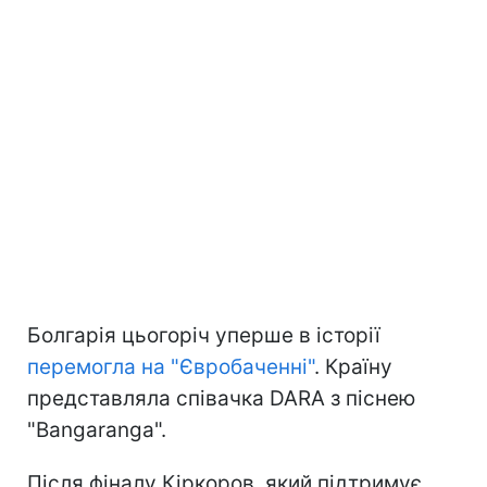
Болгарія цьогоріч уперше в історії
перемогла на "Євробаченні"
. Країну
представляла співачка DARA з піснею
"Bangaranga".
Після фіналу Кіркоров, який підтримує