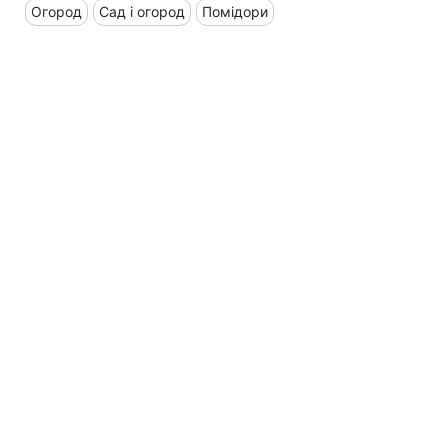
Огород
Сад і огород
Помідори