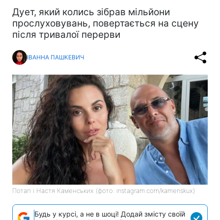
Дует, який колись зібрав мільйони
прослуховувань, повертається на сцену
після тривалої перерви
ІВАННА ПАШКЕВИЧ
Потап і Настя Каменських (фото: instagram.com/kamenskux)
Будь у курсі, а не в шоці! Додай змісту своїй