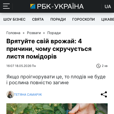
UA
ШОУ БІЗНЕС
СВЯТА
ПОРАДИ
ГОРОСКОПИ
ЦІКАВ
Головна
»
Розваги
»
Поради
Врятуйте свій врожай: 4
причини, чому скручується
листя помідорів
16:07 18.05.2026 Пн
2 хв
Якщо проігнорувати це, то плодів не буде
і рослина повністю загине
ТЕТЯНА САМАРУК