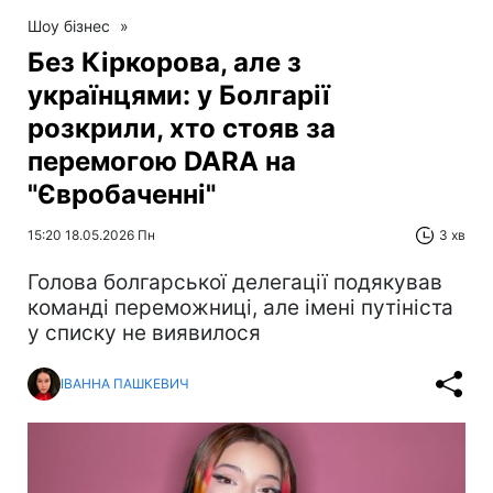
Шоу бізнес
»
Без Кіркорова, але з
українцями: у Болгарії
розкрили, хто стояв за
перемогою DARA на
"Євробаченні"
15:20 18.05.2026 Пн
3 хв
Голова болгарської делегації подякував
команді переможниці, але імені путініста
у списку не виявилося
ІВАННА ПАШКЕВИЧ