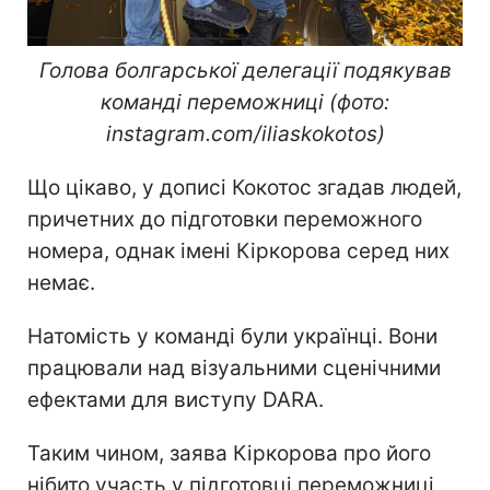
Голова болгарської делегації подякував
команді переможниці (фото:
instagram.com/iliaskokotos)
Що цікаво, у дописі Кокотос згадав людей,
причетних до підготовки переможного
номера, однак імені Кіркорова серед них
немає.
Натомість у команді були українці. Вони
працювали над візуальними сценічними
ефектами для виступу DARA.
Таким чином, заява Кіркорова про його
нібито участь у підготовці переможниці