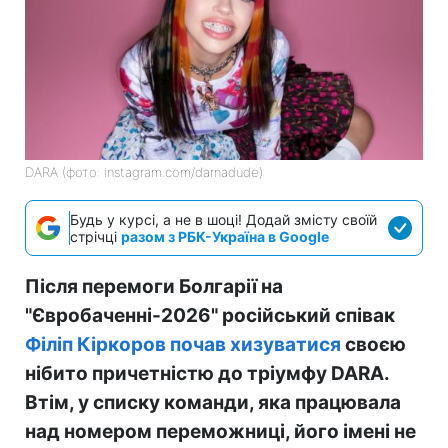
DARA (фото: instagram.com/darnadude)
Будь у курсі, а не в шоці! Додай змісту своїй
стрічці
разом з РБК-Україна в Google
Після перемоги Болгарії на
"Євробаченні-2026" російський співак
Філіп Кіркоров почав хизуватися
своєю
нібито причетністю до тріумфу DARA.
Втім, у списку команди, яка працювала
над номером переможниці, його імені не