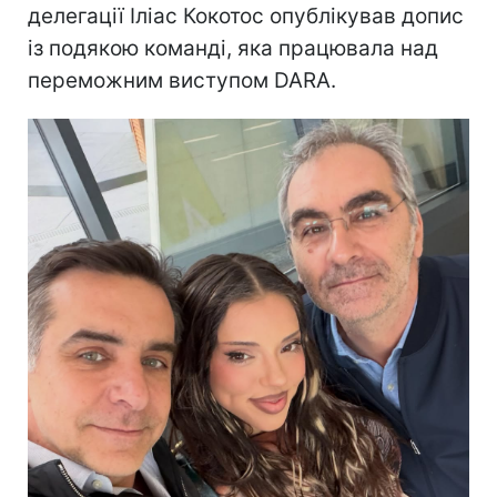
делегації Іліас Кокотос опублікував допис
із подякою команді, яка працювала над
переможним виступом DARA.