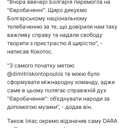
"Вчора ввечері Болгарія перемогла на
"Євробаченні". Щиро дякуємо
Болгарському національному
телебаченню за те, що довірили нам таку
важливу справу та надали свободу
творити з пристрастю й щирістю", -
написав Кокотос.
"З самого початку метою
@dimitriskontopoulos та моєю було
сформувати міжнародну команду, адже
саме в цьому полягає справжній дух
"Євробачення": об’єднувати народи за
допомогою музики”, - додав він.
Також Іліас окремо відзначив саму DARA