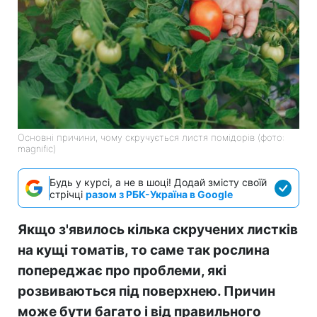
Основні причини, чому скручується листя помідорів (фото:
magnific)
Будь у курсі, а не в шоці! Додай змісту своїй
стрічці
разом з РБК-Україна в Google
Якщо з'явилось кілька скручених листків
на кущі томатів, то саме так рослина
попереджає про проблеми, які
розвиваються під поверхнею. Причин
може бути багато і від правильного