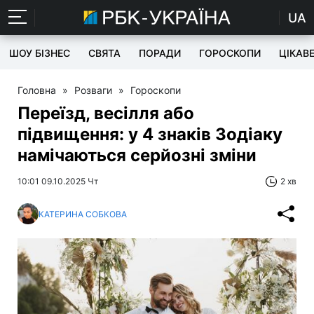
UA
ШОУ БІЗНЕС
СВЯТА
ПОРАДИ
ГОРОСКОПИ
ЦІКАВ
Головна
»
Розваги
»
Гороскопи
Переїзд, весілля або
підвищення: у 4 знаків Зодіаку
намічаються серйозні зміни
10:01 09.10.2025 Чт
2 хв
КАТЕРИНА СОБКОВА