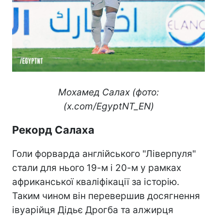
Мохамед Салах (фото:
(x.com/EgyptNT_EN)
Рекорд Салаха
Голи форварда англійського "Ліверпуля"
стали для нього 19-м і 20-м у рамках
африканської кваліфікації за історію.
Таким чином він перевершив досягнення
івуарійця Дідьє Дрогба та алжирця