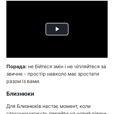
Play
Video
Порада:
не бійтеся змін і не чіпляйтеся за
звичне - простір навколо має зростати
разом із вами.
Близнюки
Для Близнюків настає момент, коли
стосунки можуть перейти на новий рівень