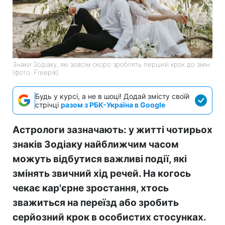
Знаки Зодіаку, які зовсім скоро зроблять перший крок до змін
(фото: Freepik)
Будь у курсі, а не в шоці! Додай змісту своїй
стрічці
разом з РБК-Україна в Google
Астрологи зазначають: у житті чотирьох
знаків Зодіаку найближчим часом
можуть відбутися важливі події, які
змінять звичний хід речей. На когось
чекає кар'єрне зростання, хтось
зважиться на переїзд або зробить
серйозний крок в особистих стосунках.