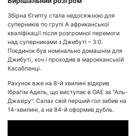
Вирішальний розгром
Збірна Єгипту стала недосяжною для
суперників по групі А африканської
кваліфікації після розгромної перемоги
над суперниками з Джибуті – 3:0.
Поєдинок був номінально домашнім для
Джибуті, хоч і проходив в марокканській
Касабланці.
Рахунок вже на 8-й хвилині відкрив
Ібрагім Адель, що виступає в ОАЕ за "Аль-
Джазіру". Салах свій перший гол забив на
14-хвилині, а на 84-й оформив дубль.