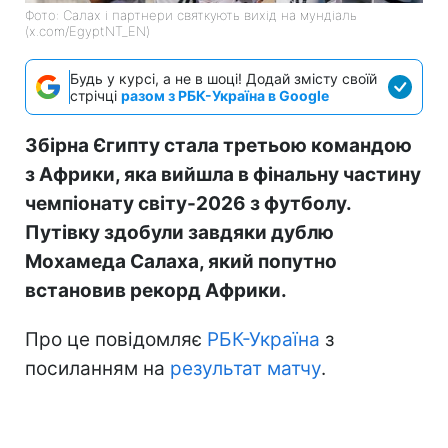
Фото: Салах і партнери святкують вихід на мундіаль
(x.com/EgyptNT_EN)
Будь у курсі, а не в шоці! Додай змісту своїй
стрічці
разом з РБК-Україна в Google
Збірна Єгипту стала третьою командою
з Африки, яка вийшла в фінальну частину
чемпіонату світу-2026 з футболу.
Путівку здобули завдяки дублю
Мохамеда Салаха, який попутно
встановив рекорд Африки.
Про це повідомляє
РБК-Україна
з
посиланням на
результат матчу
.