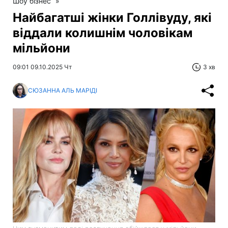
Шоу бізнес
»
Найбагатші жінки Голлівуду, які
віддали колишнім чоловікам
мільйони
09:01 09.10.2025 Чт
3 хв
СЮЗАННА АЛЬ МАРІДІ