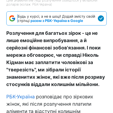
Цим знаменитим леді розлучення обійшлося у мільйони
доларів (колаж: РБК-Україна)
Будь у курсі, а не в шоці! Додай змісту своїй
стрічці
разом з РБК-Україна в Google
Розлучення для багатьох зірок - це не
лише емоційне випробування, а й
серйозні фінансові зобов'язання. І поки
мережа обговорює, чи справді Ніколь
Кідман має заплатити чоловікові за
"тверезість", ми зібрали історії
знаменитих жінок, які вже після розриву
стосунків віддали колишнім мільйони.
РБК-Україна
розповідає про зіркових
жінок, які після розлучення платили
аліменти та відступні колишнім