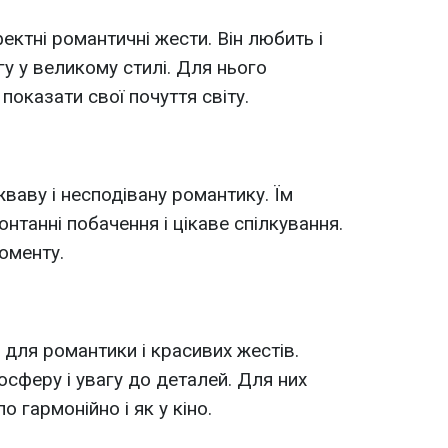
ктні романтичні жести. Він любить і
гу у великому стилі. Для нього
показати свої почуття світу.
ваву і несподівану романтику. Їм
нтанні побачення і цікаве спілкування.
оменту.
 для романтики і красивих жестів.
осферу і увагу до деталей. Для них
 гармонійно і як у кіно.