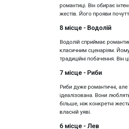
романтиці. Він обирає інте
жестів. Його прояви почутт
8 місце - Водолій
Водолій сприймає романтик
класичним сценаріям. Йому б
традиційні побачення. Він ц
7 місце - Риби
Риби дуже романтичні, але 
ідеалізована. Вони люблят
більше, ніж конкретні жес
власній уяві.
6 місце - Лев