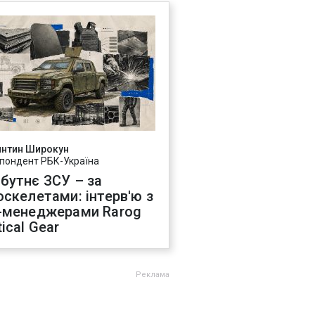
янтин Широкун
пондент РБК-Україна
бутнє ЗСУ – за
оскелетами: інтерв'ю з
-менеджерами Rarog
ical Gear