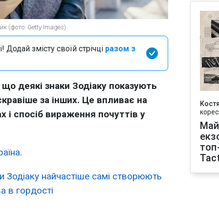
к (фото: Getty Images)
і! Додай змісту своїй стрічці
разом з
що деякі знаки Зодіаку показують
скравіше за інших. Це впливає на
Кост
корес
х і спосіб вираження почуттів у
Май
екз
топ
аїна.
Tact
ки Зодіаку найчастіше самі створюють
а в гордості