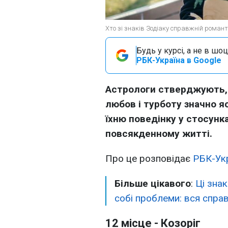
Хто зі знаків Зодіаку справжній романти
Будь у курсі, а не в шоц
РБК-Україна в Google
Астрологи стверджують, 
любов і турботу значно я
їхню поведінку у стосунка
повсякденному житті.
Про це розповідає
РБК-Укр
Більше цікавого
:
Ці зна
собі проблеми: вся справ
12 місце - Козоріг