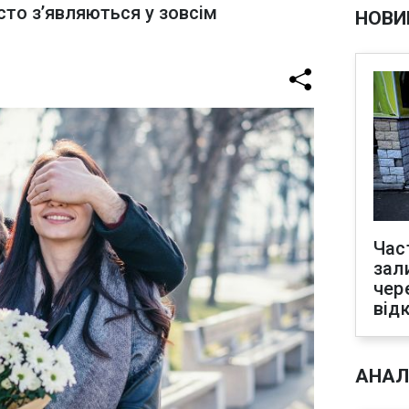
сто з’являються у зовсім
НОВИ
Час
зал
чер
від
АНАЛ