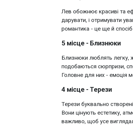
Лев обожнює красиві та ефе
дарувати, і отримувати ува
романтика - це ще й спосіб 
5 місце - Близнюки
Близнюки люблять легку, ж
подобаються сюрпризи, спо
Головне для них - емоція м
4 місце - Терези
Терези буквально створені
Вони цінують естетику, атм
важливо, щоб усе виглядало