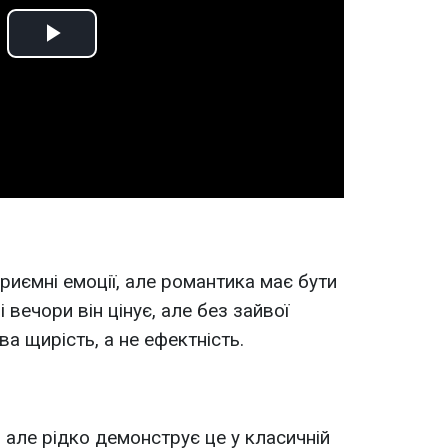
Play
Video
риємні емоції, але романтика має бути
і вечори він цінує, але без зайвої
а щирість, а не ефектність.
 але рідко демонструє це у класичній