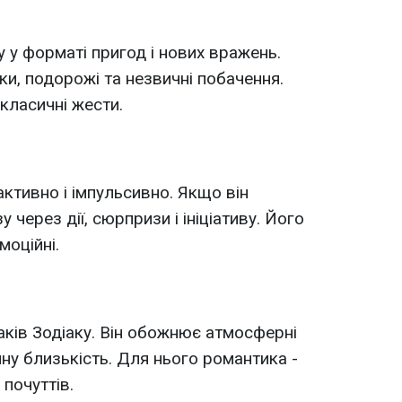
 у форматі пригод і нових вражень.
ки, подорожі та незвичні побачення.
 класичні жести.
ктивно і імпульсивно. Якщо він
 через дії, сюрпризи і ініціативу. Його
моційні.
аків Зодіаку. Він обожнює атмосферні
йну близькість. Для нього романтика -
 почуттів.