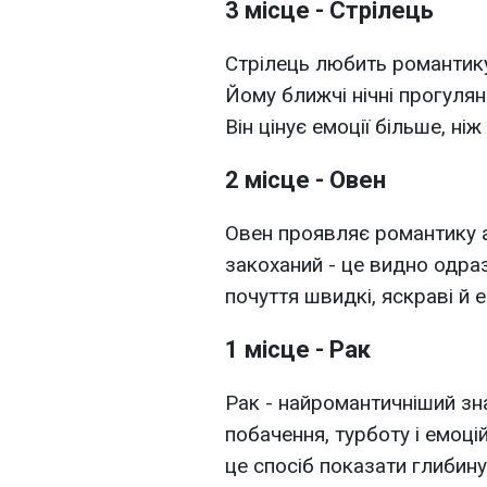
3 місце - Стрілець
Стрілець любить романтику
Йому ближчі нічні прогулян
Він цінує емоції більше, ніж
2 місце - Овен
Овен проявляє романтику а
закоханий - це видно одразу
почуття швидкі, яскраві й е
1 місце - Рак
Рак - найромантичніший зн
побачення, турботу і емоці
це спосіб показати глибину