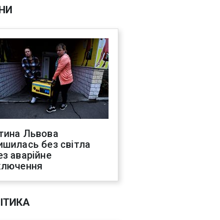
НИ
тина Львова
ишилась без світла
ез аварійне
ключення
ІТИКА