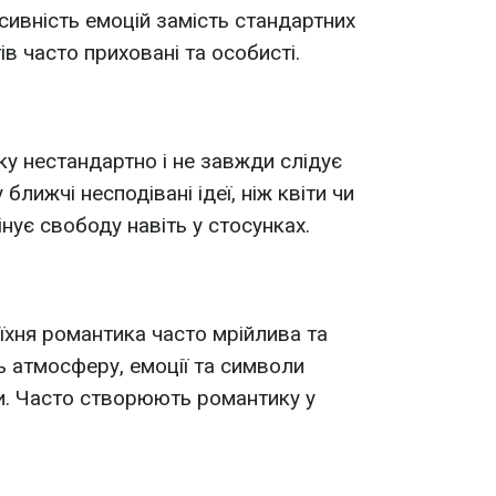
нсивність емоцій замість стандартних
ів часто приховані та особисті.
у нестандартно і не завжди слідує
лижчі несподівані ідеї, ніж квіти чи
інує свободу навіть у стосунках.
їхня романтика часто мрійлива та
ь атмосферу, емоції та символи
ти. Часто створюють романтику у